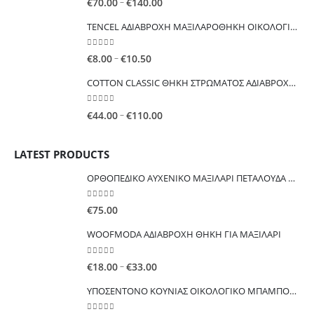
Price
–
€
70.00
€
140.00
range:
TENCEL ΑΔΙΑΒΡΟΧΗ ΜΑΞΙΛΑΡΟΘΗΚΗ ΟΙΚΟΛΟΓΙΚΗ ΕΥΚΑΛΥΠΤΟΥ
€70.00
through
0
out of 5
Price
–
€
8.00
€
10.50
€140.00
range:
COTTON CLASSIC ΘΗKΗ ΣΤΡΩΜΑΤΟΣ ΑΔΙΑΒΡΟΧΗ ΟΙΚΟΝΟΜΙΚΗ
€8.00
through
0
out of 5
Price
–
€
44.00
€
110.00
€10.50
range:
€44.00
LATEST PRODUCTS
through
€110.00
ΟΡΘΟΠΕΔΙΚΟ ΑΥΧΕΝΙΚΟ ΜΑΞΙΛΑΡΙ ΠΕΤΑΛΟΥΔΑ Μαξιλάρι λαιμού από αφρό μνήμης
0
out of 5
€
75.00
WOOFMODA ΑΔΙΑΒΡΟΧΗ ΘΗΚΗ ΓΙΑ ΜΑΞΙΛΑΡΙ
0
out of 5
Price
–
€
18.00
€
33.00
range:
ΥΠΟΣΕΝΤΟΝΟ ΚΟΥΝΙΑΣ ΟΙΚΟΛΟΓΙΚΟ ΜΠΑΜΠΟΥ ΑΔΙΑΒΡΟΧΟ ΠΟΛΛΑΠΛΩΝ ΧΡΗΣΕΩΝ
€18.00
through