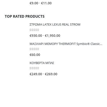
0
out of 5
Price
–
€
9.00
€
11.00
€33.00
range:
€9.00
TOP RATED PRODUCTS
through
€11.00
ΣΤΡΩΜΑ LATEX LEXUS REAL STROM
0
out of 5
Price
–
€
930.00
€
1,950.00
range:
MAΞΙΛΑΡΙ ΜΕΜΟΡΥ THERMOFIT Symbio® Classic 50Χ70cm
€930.00
through
0
out of 5
€
60.00
€1,950.00
ΚΟΥΒΕΡΤΑ ΜΠΛΕ
0
out of 5
Price
–
€
249.00
€
269.00
range:
€249.00
through
€269.00