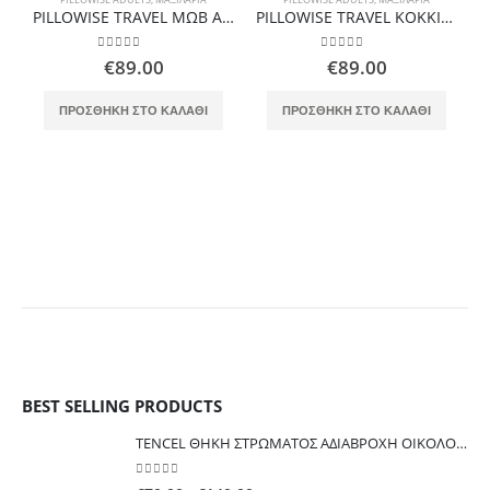
PILLOWISE TRAVEL ΜΩΒ ΑΥΧΕΝΙΚΟ ΙΑΤΡΙΚΟ ΜΑΞΙΛΑΡΙ ΤΑΞΙΔΙΟΥ
PILLOWISE TRAVEL ΚΟΚΚΙΝΟ ΑΥΧΕΝΙΚΟ ΙΑΤΡΙΚΟ ΜΑΞΙΛΑΡΙ ΤΑΞΙΔΙΟΥ
0
out of 5
0
out of 5
€
89.00
€
89.00
ΠΡΟΣΘΉΚΗ ΣΤΟ ΚΑΛΆΘΙ
ΠΡΟΣΘΉΚΗ ΣΤΟ ΚΑΛΆΘΙ
BEST SELLING PRODUCTS
TENCEL ΘΗΚΗ ΣΤΡΩΜΑΤΟΣ ΑΔΙΑΒΡΟΧΗ ΟΙΚΟΛΟΓΙΚΗ ΕΥΚΑΛΥΠΤΟΥ ISLEEP ΓΙΑ ΑΛΛΕΡΓΙΕΣ ΑΚΑΡΕΑ ΚΟΡΙΟΥΣ
0
out of 5