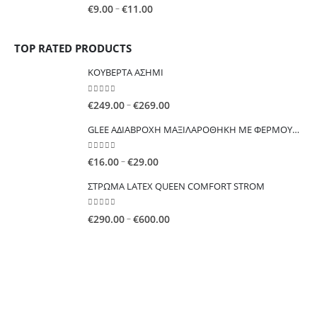
0
out of 5
Price
–
€
9.00
€
11.00
€33.00
range:
€9.00
TOP RATED PRODUCTS
through
€11.00
ΚΟΥΒΕΡΤΑ ΑΣΗΜΙ
0
out of 5
Price
–
€
249.00
€
269.00
range:
GLEE ΑΔΙΑΒΡΟΧΗ ΜΑΞΙΛΑΡΟΘΗΚΗ ΜΕ ΦΕΡΜΟΥΑΡ
€249.00
through
0
out of 5
Price
–
€
16.00
€
29.00
€269.00
range:
ΣΤΡΩΜΑ LATEX QUEEN COMFORT STROM
€16.00
through
0
out of 5
Price
–
€
290.00
€
600.00
€29.00
range:
€290.00
through
€600.00