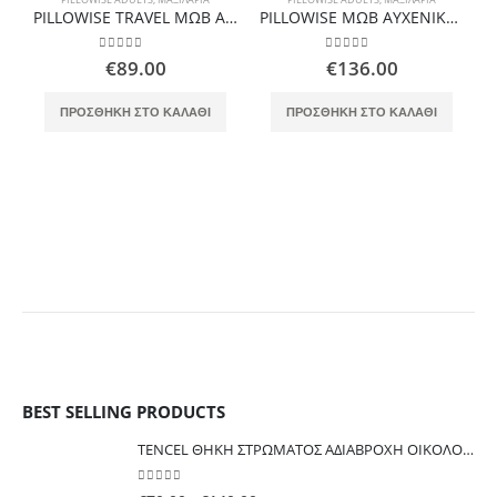
PILLOWISE TRAVEL ΜΩΒ ΑΥΧΕΝΙΚΟ ΙΑΤΡΙΚΟ ΜΑΞΙΛΑΡΙ ΤΑΞΙΔΙΟΥ
PILLOWISE ΜΩΒ ΑΥΧΕΝΙΚΟ ΙΑΤΡΙΚΟ ΜΑΞΙΛΑΡΙ ΣΤΑ ΜΕΤΡΑ ΣΑΣ
0
out of 5
0
out of 5
€
89.00
€
136.00
ΠΡΟΣΘΉΚΗ ΣΤΟ ΚΑΛΆΘΙ
ΠΡΟΣΘΉΚΗ ΣΤΟ ΚΑΛΆΘΙ
BEST SELLING PRODUCTS
TENCEL ΘΗΚΗ ΣΤΡΩΜΑΤΟΣ ΑΔΙΑΒΡΟΧΗ ΟΙΚΟΛΟΓΙΚΗ ΕΥΚΑΛΥΠΤΟΥ ISLEEP ΓΙΑ ΑΛΛΕΡΓΙΕΣ ΑΚΑΡΕΑ ΚΟΡΙΟΥΣ
0
out of 5