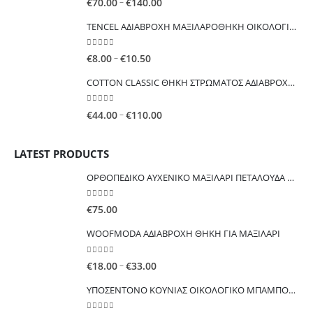
Price
–
€
70.00
€
140.00
range:
TENCEL ΑΔΙΑΒΡΟΧΗ ΜΑΞΙΛΑΡΟΘΗΚΗ ΟΙΚΟΛΟΓΙΚΗ ΕΥΚΑΛΥΠΤΟΥ
€70.00
through
0
out of 5
Price
–
€
8.00
€
10.50
€140.00
range:
COTTON CLASSIC ΘΗKΗ ΣΤΡΩΜΑΤΟΣ ΑΔΙΑΒΡΟΧΗ ΟΙΚΟΝΟΜΙΚΗ
€8.00
through
0
out of 5
Price
–
€
44.00
€
110.00
€10.50
range:
€44.00
LATEST PRODUCTS
through
€110.00
ΟΡΘΟΠΕΔΙΚΟ ΑΥΧΕΝΙΚΟ ΜΑΞΙΛΑΡΙ ΠΕΤΑΛΟΥΔΑ Μαξιλάρι λαιμού από αφρό μνήμης
0
out of 5
€
75.00
WOOFMODA ΑΔΙΑΒΡΟΧΗ ΘΗΚΗ ΓΙΑ ΜΑΞΙΛΑΡΙ
0
out of 5
Price
–
€
18.00
€
33.00
range:
ΥΠΟΣΕΝΤΟΝΟ ΚΟΥΝΙΑΣ ΟΙΚΟΛΟΓΙΚΟ ΜΠΑΜΠΟΥ ΑΔΙΑΒΡΟΧΟ ΠΟΛΛΑΠΛΩΝ ΧΡΗΣΕΩΝ
€18.00
through