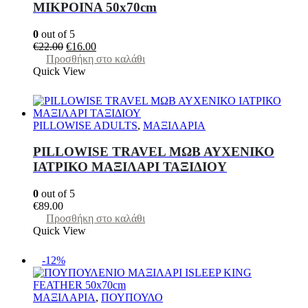
MIKΡΟΙΝΑ 50x70cm
0
out of 5
Original
Η
€
22.00
€
16.00
price
τρέχουσα
Προσθήκη στο καλάθι
was:
τιμή
Quick View
€22.00.
είναι:
€16.00.
PILLOWISE ADULTS
,
ΜΑΞΙΛΑΡΙΑ
PILLOWISE TRAVEL ΜΩΒ ΑΥΧΕΝΙΚΟ
ΙΑΤΡΙΚΟ ΜΑΞΙΛΑΡΙ ΤΑΞΙΔΙΟΥ
0
out of 5
€
89.00
Προσθήκη στο καλάθι
Quick View
-12%
ΜΑΞΙΛΑΡΙΑ
,
ΠΟΥΠΟΥΛΟ