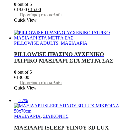
0
out of 5
Original
Η
€
19.00
€
15.00
price
τρέχουσα
Προσθήκη στο καλάθι
was:
τιμή
Quick View
€19.00.
είναι:
€15.00.
PILLOWISE ADULTS
,
ΜΑΞΙΛΑΡΙΑ
PILLOWISE ΠΡΑΣΙΝΟ ΑΥΧΕΝΙΚΟ
ΙΑΤΡΙΚΟ ΜΑΞΙΛΑΡΙ ΣΤΑ ΜΕΤΡΑ ΣΑΣ
0
out of 5
€
136.00
Προσθήκη στο καλάθι
Quick View
-27%
ΜΑΞΙΛΑΡΙΑ
,
ΣΙΛΙΚΟΝΗΣ
ΜΑΞΙΛΑΡΙ ISLEEP ΥΠΝΟΥ 3D LUX