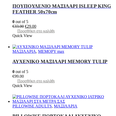
ΠΟΥΠΟΥΛΕΝΙΟ ΜΑΞΙΛΑΡΙ ISLEEP KING
FEATHER 50x70cm
0
out of 5
Original
Η
€
33.00
€
29.00
price
τρέχουσα
Προσθήκη στο καλάθι
was:
τιμή
Quick View
€33.00.
είναι:
€29.00.
ΜΑΞΙΛΑΡΙΑ
,
ΜΕΜΟΡΥ max
AYXENIKO MAΞΙΛΑΡΙ MEMORY ΤULIP
0
out of 5
€
99.00
Προσθήκη στο καλάθι
Quick View
PILLOWISE ADULTS
,
ΜΑΞΙΛΑΡΙΑ