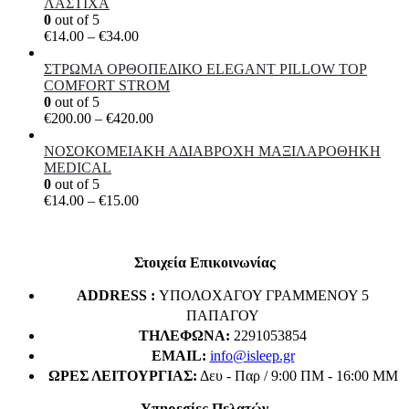
ΛΑΣΤΙΧΑ
0
out of 5
Price
€
14.00
–
€
34.00
range:
€14.00
ΣΤΡΩΜΑ ΟΡΘΟΠΕΔΙΚΟ ELEGANT PILLOW TOP
through
COMFORT STROM
€34.00
0
out of 5
Price
€
200.00
–
€
420.00
range:
€200.00
ΝΟΣΟΚΟΜΕΙΑΚΗ ΑΔΙΑΒΡΟΧΗ ΜΑΞΙΛΑΡΟΘΗΚΗ
through
MEDICAL
€420.00
0
out of 5
Price
€
14.00
–
€
15.00
range:
€14.00
through
Στοιχεία Επικοινωνίας
€15.00
ADDRESS :
ΥΠΟΛΟΧΑΓΟΥ ΓΡΑΜΜΕΝΟΥ 5
ΠΑΠΑΓΟΥ
ΤΗΛΈΦΩΝΑ:
2291053854
EMAIL:
info@isleep.gr
ΏΡΕΣ ΛΕΙΤΟΥΡΓΊΑΣ:
Δευ - Παρ / 9:00 ΠΜ - 16:00 ΜΜ
Υπηρεσίες Πελατών