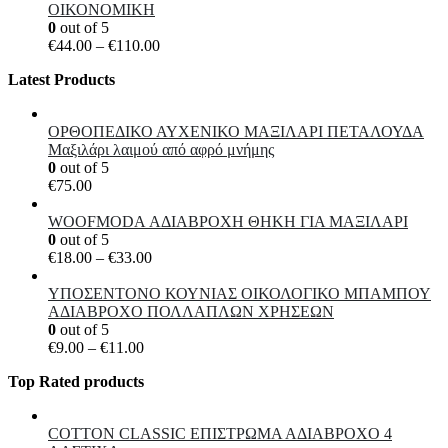
through
ΟΙΚΟΝΟΜΙΚΗ
€10.50
0
out of 5
Price
€
44.00
–
€
110.00
range:
Latest Products
€44.00
through
€110.00
ΟΡΘΟΠΕΔΙΚΟ ΑΥΧΕΝΙΚΟ ΜΑΞΙΛΑΡΙ ΠΕΤΑΛΟΥΔΑ
Μαξιλάρι λαιμού από αφρό μνήμης
0
out of 5
€
75.00
WOOFMODA ΑΔΙΑΒΡΟΧΗ ΘΗΚΗ ΓΙΑ ΜΑΞΙΛΑΡΙ
0
out of 5
Price
€
18.00
–
€
33.00
range:
€18.00
ΥΠΟΣΕΝΤΟΝΟ ΚΟΥΝΙΑΣ ΟΙΚΟΛΟΓΙΚΟ ΜΠΑΜΠΟΥ
through
ΑΔΙΑΒΡΟΧΟ ΠΟΛΛΑΠΛΩΝ ΧΡΗΣΕΩΝ
€33.00
0
out of 5
Price
€
9.00
–
€
11.00
range:
Top Rated products
€9.00
through
€11.00
COTTON CLASSIC ΕΠΙΣΤΡΩΜΑ ΑΔΙΑΒΡΟΧΟ 4