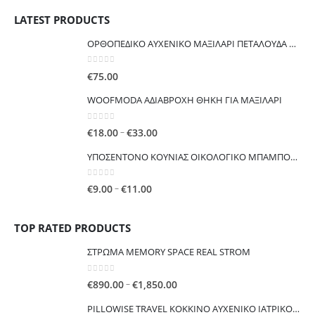
€44.00
LATEST PRODUCTS
through
€110.00
ΟΡΘΟΠΕΔΙΚΟ ΑΥΧΕΝΙΚΟ ΜΑΞΙΛΑΡΙ ΠΕΤΑΛΟΥΔΑ Μαξιλάρι λαιμού από αφρό μνήμης
0
out of 5
€
75.00
WOOFMODA ΑΔΙΑΒΡΟΧΗ ΘΗΚΗ ΓΙΑ ΜΑΞΙΛΑΡΙ
0
out of 5
Price
–
€
18.00
€
33.00
range:
ΥΠΟΣΕΝΤΟΝΟ ΚΟΥΝΙΑΣ ΟΙΚΟΛΟΓΙΚΟ ΜΠΑΜΠΟΥ ΑΔΙΑΒΡΟΧΟ ΠΟΛΛΑΠΛΩΝ ΧΡΗΣΕΩΝ
€18.00
through
0
out of 5
Price
–
€
9.00
€
11.00
€33.00
range:
€9.00
TOP RATED PRODUCTS
through
€11.00
ΣΤΡΩΜΑ MEMORY SPACE REAL STROM
0
out of 5
Price
–
€
890.00
€
1,850.00
range:
PILLOWISE TRAVEL ΚΟΚΚΙΝΟ ΑΥΧΕΝΙΚΟ ΙΑΤΡΙΚΟ ΜΑΞΙΛΑΡΙ ΤΑΞΙΔΙΟΥ
€890.00