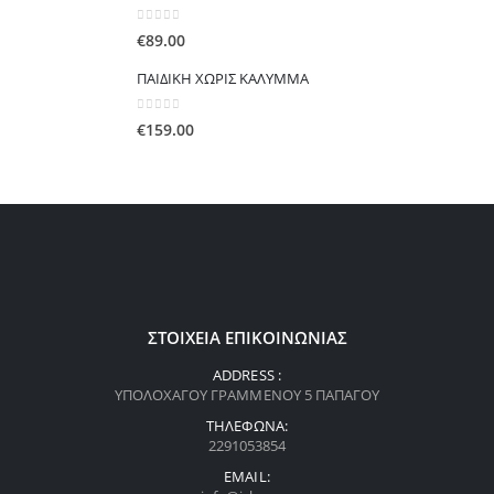
through
0
out of 5
€
89.00
€1,850.00
ΠΑΙΔΙΚΗ ΧΩΡΙΣ ΚΑΛΥΜΜΑ
0
out of 5
€
159.00
ΣΤΟΙΧΕΊΑ ΕΠΙΚΟΙΝΩΝΊΑΣ
ADDRESS :
ΥΠΟΛΟΧΑΓΟΥ ΓΡΑΜΜΕΝΟΥ 5 ΠΑΠΑΓΟΥ
ΤΗΛΈΦΩΝΑ:
2291053854
EMAIL: