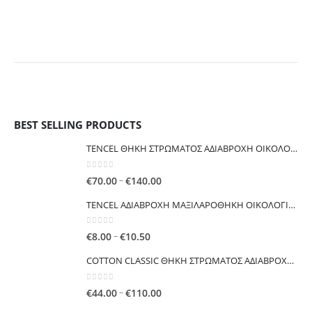
BEST SELLING PRODUCTS
TENCEL ΘΗΚΗ ΣΤΡΩΜΑΤΟΣ ΑΔΙΑΒΡΟΧΗ ΟΙΚΟΛΟΓΙΚΗ ΕΥΚΑΛΥΠΤΟΥ ISLEEP ΓΙΑ ΑΛΛΕΡΓΙΕΣ ΑΚΑΡΕΑ ΚΟΡΙΟΥΣ
0
out of 5
Price
–
€
70.00
€
140.00
range:
TENCEL ΑΔΙΑΒΡΟΧΗ ΜΑΞΙΛΑΡΟΘΗΚΗ ΟΙΚΟΛΟΓΙΚΗ ΕΥΚΑΛΥΠΤΟΥ
€70.00
through
0
out of 5
Price
–
€
8.00
€
10.50
€140.00
range:
COTTON CLASSIC ΘΗKΗ ΣΤΡΩΜΑΤΟΣ ΑΔΙΑΒΡΟΧΗ ΟΙΚΟΝΟΜΙΚΗ
€8.00
through
0
out of 5
Price
–
€
44.00
€
110.00
€10.50
range: