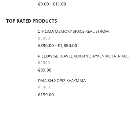
0
out of 5
Price
–
€
9.00
€
11.00
€33.00
range:
€9.00
TOP RATED PRODUCTS
through
€11.00
ΣΤΡΩΜΑ MEMORY SPACE REAL STROM
0
out of 5
Price
–
€
890.00
€
1,850.00
range:
PILLOWISE TRAVEL ΚΟΚΚΙΝΟ ΑΥΧΕΝΙΚΟ ΙΑΤΡΙΚΟ ΜΑΞΙΛΑΡΙ ΤΑΞΙΔΙΟΥ
€890.00
through
0
out of 5
€
89.00
€1,850.00
ΠΑΙΔΙΚΗ ΧΩΡΙΣ ΚΑΛΥΜΜΑ
0
out of 5
€
159.00