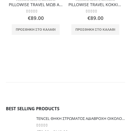
PILLOWISE TRAVEL ΜΩΒ ΑΥΧΕΝΙΚΟ ΙΑΤΡΙΚΟ ΜΑΞΙΛΑΡΙ ΤΑΞΙΔΙΟΥ
PILLOWISE TRAVEL ΚΟΚΚΙΝΟ ΑΥΧΕΝΙΚΟ ΙΑΤΡΙΚΟ ΜΑΞΙΛΑΡΙ ΤΑΞΙΔΙΟΥ
0
out of 5
0
out of 5
€
89.00
€
89.00
ΠΡΟΣΘΉΚΗ ΣΤΟ ΚΑΛΆΘΙ
ΠΡΟΣΘΉΚΗ ΣΤΟ ΚΑΛΆΘΙ
BEST SELLING PRODUCTS
TENCEL ΘΗΚΗ ΣΤΡΩΜΑΤΟΣ ΑΔΙΑΒΡΟΧΗ ΟΙΚΟΛΟΓΙΚΗ ΕΥΚΑΛΥΠΤΟΥ ISLEEP ΓΙΑ ΑΛΛΕΡΓΙΕΣ ΑΚΑΡΕΑ ΚΟΡΙΟΥΣ
0
out of 5