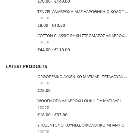
Price
–
€
70.00
€
140.00
range:
TENCEL ΑΔΙΑΒΡΟΧΗ ΜΑΞΙΛΑΡΟΘΗΚΗ ΟΙΚΟΛΟΓΙΚΗ ΕΥΚΑΛΥΠΤΟΥ
€70.00
through
0
out of 5
Price
–
€
8.00
€
10.50
€140.00
range:
COTTON CLASSIC ΘΗKΗ ΣΤΡΩΜΑΤΟΣ ΑΔΙΑΒΡΟΧΗ ΟΙΚΟΝΟΜΙΚΗ
€8.00
through
0
out of 5
Price
–
€
44.00
€
110.00
€10.50
range:
€44.00
LATEST PRODUCTS
through
€110.00
ΟΡΘΟΠΕΔΙΚΟ ΑΥΧΕΝΙΚΟ ΜΑΞΙΛΑΡΙ ΠΕΤΑΛΟΥΔΑ Μαξιλάρι λαιμού από αφρό μνήμης
0
out of 5
€
75.00
WOOFMODA ΑΔΙΑΒΡΟΧΗ ΘΗΚΗ ΓΙΑ ΜΑΞΙΛΑΡΙ
0
out of 5
Price
–
€
18.00
€
33.00
range:
ΥΠΟΣΕΝΤΟΝΟ ΚΟΥΝΙΑΣ ΟΙΚΟΛΟΓΙΚΟ ΜΠΑΜΠΟΥ ΑΔΙΑΒΡΟΧΟ ΠΟΛΛΑΠΛΩΝ ΧΡΗΣΕΩΝ
€18.00
through