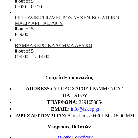
0
out of 5
Price
€
9.00
–
€
9.50
range:
€9.00
PILLOWISE TRAVEL ΡΟΖ ΑΥΧΕΝΙΚΟ ΙΑΤΡΙΚΟ
through
ΜΑΞΙΛΑΡΙ ΤΑΞΙΔΙΟΥ
€9.50
0
out of 5
€
89.00
ΒΑΜΒΑΚΕΡΟ ΚΑΛΥΜΜΑ ΛΕΥΚΟ
0
out of 5
Price
€
99.00
–
€
119.00
range:
€99.00
through
Στοιχεία Επικοινωνίας
€119.00
ADDRESS :
ΥΠΟΛΟΧΑΓΟΥ ΓΡΑΜΜΕΝΟΥ 5
ΠΑΠΑΓΟΥ
ΤΗΛΈΦΩΝΑ:
2291053854
EMAIL:
info@isleep.gr
ΏΡΕΣ ΛΕΙΤΟΥΡΓΊΑΣ:
Δευ - Παρ / 9:00 ΠΜ - 16:00 ΜΜ
Υπηρεσίες Πελατών
Συχνές Ερωτήσεις