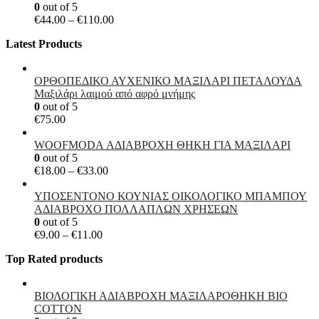
€10.50
0
out of 5
Price
€
44.00
–
€
110.00
range:
Latest Products
€44.00
through
€110.00
ΟΡΘΟΠΕΔΙΚΟ ΑΥΧΕΝΙΚΟ ΜΑΞΙΛΑΡΙ ΠΕΤΑΛΟΥΔΑ
Μαξιλάρι λαιμού από αφρό μνήμης
0
out of 5
€
75.00
WOOFMODA ΑΔΙΑΒΡΟΧΗ ΘΗΚΗ ΓΙΑ ΜΑΞΙΛΑΡΙ
0
out of 5
Price
€
18.00
–
€
33.00
range:
€18.00
ΥΠΟΣΕΝΤΟΝΟ ΚΟΥΝΙΑΣ ΟΙΚΟΛΟΓΙΚΟ ΜΠΑΜΠΟΥ
through
ΑΔΙΑΒΡΟΧΟ ΠΟΛΛΑΠΛΩΝ ΧΡΗΣΕΩΝ
€33.00
0
out of 5
Price
€
9.00
–
€
11.00
range:
Top Rated products
€9.00
through
€11.00
ΒΙΟΛΟΓΙΚΗ ΑΔΙΑΒΡΟΧΗ ΜΑΞΙΛΑΡΟΘΗΚΗ BIO
COTTON