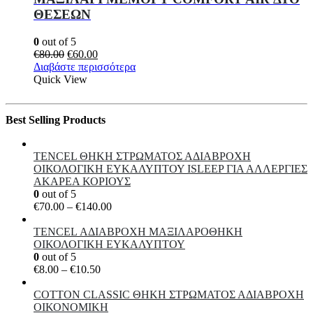
ΘΕΣΕΩΝ
0
out of 5
Original
Η
€
80.00
€
60.00
price
τρέχουσα
Διαβάστε περισσότερα
was:
τιμή
Quick View
€80.00.
είναι:
€60.00.
Best Selling Products
TENCEL ΘΗΚΗ ΣΤΡΩΜΑΤΟΣ ΑΔΙΑΒΡΟΧΗ
ΟΙΚΟΛΟΓΙΚΗ ΕΥΚΑΛΥΠΤΟΥ ISLEEP ΓΙΑ ΑΛΛΕΡΓΙΕΣ
ΑΚΑΡΕΑ ΚΟΡΙΟΥΣ
0
out of 5
Price
€
70.00
–
€
140.00
range:
€70.00
TENCEL ΑΔΙΑΒΡΟΧΗ ΜΑΞΙΛΑΡΟΘΗΚΗ
through
ΟΙΚΟΛΟΓΙΚΗ ΕΥΚΑΛΥΠΤΟΥ
€140.00
0
out of 5
Price
€
8.00
–
€
10.50
range:
€8.00
COTTON CLASSIC ΘΗKΗ ΣΤΡΩΜΑΤΟΣ ΑΔΙΑΒΡΟΧΗ
through
ΟΙΚΟΝΟΜΙΚΗ