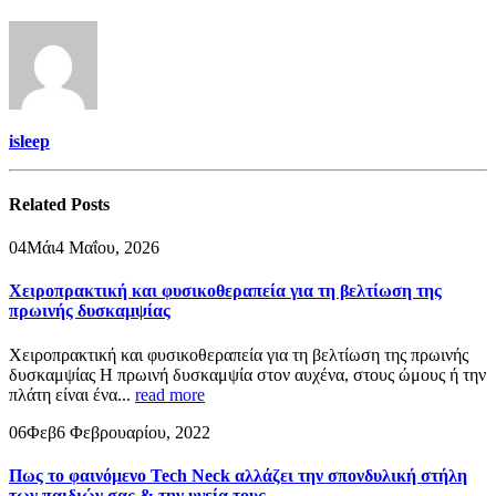
isleep
Related
Posts
04
Μάι
4 Μαΐου, 2026
Χειροπρακτική και φυσικοθεραπεία για τη βελτίωση της
πρωινής δυσκαμψίας
Χειροπρακτική και φυσικοθεραπεία για τη βελτίωση της πρωινής
δυσκαμψίας Η πρωινή δυσκαμψία στον αυχένα, στους ώμους ή την
πλάτη είναι ένα...
read more
06
Φεβ
6 Φεβρουαρίου, 2022
Πως το φαινόμενο Tech Neck αλλάζει την σπονδυλική στήλη
των παιδιών σας & την υγεία τους.