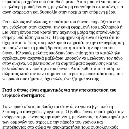
περισσότερο χρόνο από όσο θα έπρεπε. Αυτό μπορεί να σημαίνει
υψηλότερη μυϊκή ένταση, μεγαλύτερη ευαισθησία στον πόνο, πιο
αργή ανάρρωση και δυσκολία στην ηρεμία την επόμενη μέρα.
Για πολλούς ανθρώπους, η ποιότητα του ύπνου επηρεάζεται από
την ενόχληση στον αυχένα, την κακή εφαρμογή του μαξιλαριού ή
μια θέση ύπνου που κρατά την αυχενική μοίρα της σπονδυλικής
στήλης υπό τάση για ώρες. Η βιομηχανική έρευνα δείχνει ότι το
σχήμα και το ύψος του μαξιλαριού επηρεάζουν την ευθυγράμμιση
του αυχένα και τη μυϊκή δραστηριότητα κατά τη διάρκεια του
ύπνου. Κλινικές μελέτες υποδεικνύουν επίσης ότι τα κατάλληλα
σχεδιασμένα αυχενικά μαξιλάρια μπορούν να μειώσουν τον πόνο
στον αυχένα, να βελτιώσουν τα συμπτώματα αφύπνισης και να
βελτιώσουν την ποιότητα του ύπνου. Αυτό καθιστά τη στάση του
σώματος κατά τον ύπνο σημαντικό μέρος της αποκατάστασης του
νευρικού συστήματος, όχι απλώς ένα ζήτημα άνεσης.
Γιατί ο ύπνος είναι σημαντικός για την αποκατάσταση του
νευρικού συστήματος
Το νευρικό σύστημα βασίζεται στον ύπνο για να βγει από τη
λειτουργία συνεχούς εγρήγορσης. Ο βαθύς ύπνος υποστηρίζει την
ανάρρωση μειώνοντας την αφύπνιση, μειώνοντας τη δραστηριότητα
των ορμονών του στρες με την πάροδο του χρόνου και
επιτρέποντας στο σώμα να αποκαταστήσει τους φυσιολογικούς