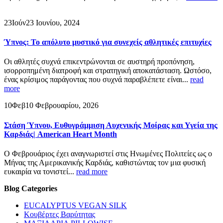
23
Ιούν
23 Ιουνίου, 2024
Ύπνος: Το απόλυτο μυστικό για συνεχείς αθλητικές επιτυχίες
Οι αθλητές συχνά επικεντρώνονται σε αυστηρή προπόνηση,
ισορροπημένη διατροφή και στρατηγική αποκατάσταση. Ωστόσο,
ένας κρίσιμος παράγοντας που συχνά παραβλέπετε είναι...
read
more
10
Φεβ
10 Φεβρουαρίου, 2026
Στάση Ύπνου, Ευθυγράμμιση Αυχενικής Μοίρας και Υγεία της
Καρδιάς| American Heart Month
Ο Φεβρουάριος έχει αναγνωριστεί στις Ηνωμένες Πολιτείες ως ο
Μήνας της Αμερικανικής Καρδιάς, καθιστώντας τον μια φυσική
ευκαιρία να τονιστεί...
read more
Blog Categories
EUCALYPTUS VEGAN SILK
Κουβέρτες Βαρύτητας