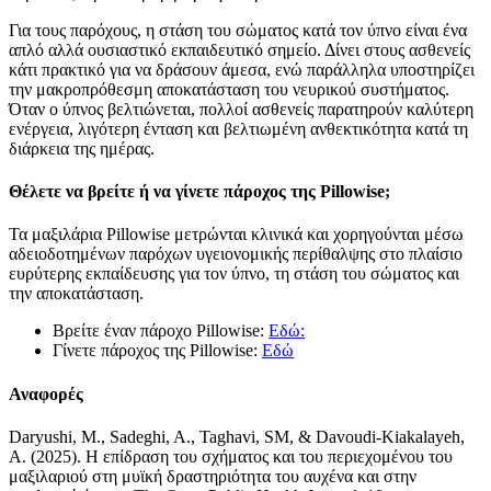
Για τους παρόχους, η στάση του σώματος κατά τον ύπνο είναι ένα
απλό αλλά ουσιαστικό εκπαιδευτικό σημείο. Δίνει στους ασθενείς
κάτι πρακτικό για να δράσουν άμεσα, ενώ παράλληλα υποστηρίζει
την μακροπρόθεσμη αποκατάσταση του νευρικού συστήματος.
Όταν ο ύπνος βελτιώνεται, πολλοί ασθενείς παρατηρούν καλύτερη
ενέργεια, λιγότερη ένταση και βελτιωμένη ανθεκτικότητα κατά τη
διάρκεια της ημέρας.
Θέλετε να βρείτε ή να γίνετε πάροχος της Pillowise;
Τα μαξιλάρια Pillowise μετρώνται κλινικά και χορηγούνται μέσω
αδειοδοτημένων παρόχων υγειονομικής περίθαλψης στο πλαίσιο
ευρύτερης εκπαίδευσης για τον ύπνο, τη στάση του σώματος και
την αποκατάσταση.
Βρείτε έναν πάροχο Pillowise:
Εδώ:
Γίνετε πάροχος της Pillowise:
Εδώ
Αναφορές
Daryushi, M., Sadeghi, A., Taghavi, SM, & Davoudi-Kiakalayeh,
A. (2025). Η επίδραση του σχήματος και του περιεχομένου του
μαξιλαριού στη μυϊκή δραστηριότητα του αυχένα και στην