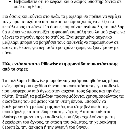
Βεβαιωθείτε ότι το κεφάλι και ο λαιμός υποστηρίζονται σε
ουδέτερη θέση.
Για όσους κοιμούνται στο πλάι, το μαξιλάρι θα πρέπει να γεμίζει
τον χώρο μεταξύ του αυτιού και του ώμου χωρίς να πιέζει το
κεφάλι προς τα πάνω. Για όσους κοιμούνται ανάσκελα, το μαξιλάρι
θα πρέπει να υποστηρίζει τη φυσική καμπύλη του λαιμού χωρίς να
γέρνει το πηγούνι προς το στήθος. Ένα μετρημένο αυχενικό
μαξιλάρι μπορεί να βοηθήσει τους ασθενείς να παραμείνουν σε
αυτές τις θέσεις για περισσότερο χρόνο χωρίς να ξυπνήσουν με
πόνο.
Πώς εντάσσεται το Pillowise στη φροντίδα αποκατάστασης
από το στρες
Τα μαξιλάρια Pillowise μπορούν να χρησιμοποιηθούν ως μέρος
ενός ευρύτερου σχεδίου ύπνου και αποκατάστασης για ασθενείς
που υποφέρουν από άγχος στον αυχένα, τους ώμους και την άνω
πλάτη. Επειδή τα μαξιλάρια προσαρμόζονται χρησιμοποιώντας τις
διαστάσεις του σώματος και τη θέση ύπνου, μπορούν να
βοηθήσουν στη μείωση της πίεσης και στην βελτίωση της
υποστήριξης κατά τη διάρκεια της νύχτας. Αυτό τα καθιστά
ιδιαίτερα σημαντικά για ασθενείς που ήδη ασχολούνται με τη
διαχείριση του άγχους, τη στάση του σώματος, τη χειροκίνητη
θεραπεία, την άσκηση ή την υγιεινή του ύπνου.