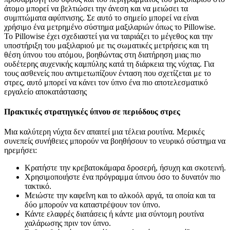
άτομο μπορεί να βελτιώσει την άνεση και να μειώσει τα
συμπτώματα αφύπνισης. Σε αυτό το σημείο μπορεί να είναι
χρήσιμο ένα μετρημένο σύστημα μαξιλαριών όπως το Pillowise.
Το Pillowise έχει σχεδιαστεί για να ταιριάζει το μέγεθος και την
υποστήριξη του μαξιλαριού με τις σωματικές μετρήσεις και τη
θέση ύπνου του ατόμου, βοηθώντας στη διατήρηση μιας πιο
ουδέτερης αυχενικής καμπύλης κατά τη διάρκεια της νύχτας. Για
τους ασθενείς που αντιμετωπίζουν ένταση που σχετίζεται με το
στρες, αυτό μπορεί να κάνει τον ύπνο ένα πιο αποτελεσματικό
εργαλείο αποκατάστασης
Πρακτικές στρατηγικές ύπνου σε περιόδους στρες
Μια καλύτερη νύχτα δεν απαιτεί μια τέλεια ρουτίνα. Μερικές
συνεπείς συνήθειες μπορούν να βοηθήσουν το νευρικό σύστημα να
ηρεμήσει:
Κρατήστε την κρεβατοκάμαρα δροσερή, ήσυχη και σκοτεινή.
Χρησιμοποιήστε ένα πρόγραμμα ύπνου όσο το δυνατόν πιο
τακτικό.
Μειώστε την καφεΐνη και το αλκοόλ αργά, τα οποία και τα
δύο μπορούν να καταστρέψουν τον ύπνο.
Κάντε ελαφρές διατάσεις ή κάντε μια σύντομη ρουτίνα
χαλάρωσης πριν τον ύπνο.