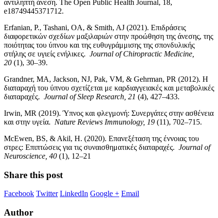
αντιληπτή άνεση. The Open Public Health Journal, 18,
e18749445371712.
Erfanian, P., Tashani, OA, & Smith, AJ (2021). Επιδράσεις
διαφορετικών σχεδίων μαξιλαριών στην προώθηση της άνεσης, της
ποιότητας του ύπνου και της ευθυγράμμισης της σπονδυλικής
στήλης σε υγιείς ενήλικες.
Journal of Chiropractic Medicine,
20
(1), 30–39.
Grandner, MA, Jackson, NJ, Pak, VM, & Gehrman, PR (2012). Η
διαταραχή του ύπνου σχετίζεται με καρδιαγγειακές και μεταβολικές
διαταραχές.
Journal of Sleep Research, 21
(4), 427–433.
Irwin, MR (2019). Ύπνος και φλεγμονή: Συνεργάτες στην ασθένεια
και στην υγεία.
Nature Reviews Immunology, 19
(11), 702–715.
McEwen, BS, & Akil, H. (2020). Επανεξέταση της έννοιας του
στρες: Επιπτώσεις για τις συναισθηματικές διαταραχές.
Journal of
Neuroscience, 40
(1), 12–21
Share this post
Facebook
Twitter
LinkedIn
Google +
Email
Author