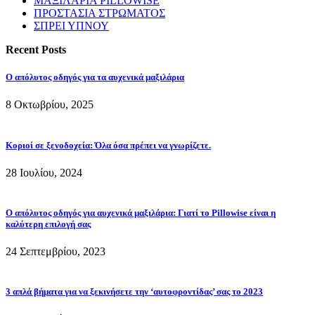
ΜΑΞΙΛΑΡΙΑ PILLOWISE
ΠΡΟΣΤΑΣΙΑ ΣΤΡΩΜΑΤΟΣ
ΣΠΡΕΙ ΥΠΝΟΥ
Recent Posts
Ο απόλυτος οδηγός για τα αυχενικά μαξιλάρια
8 Οκτωβρίου, 2025
Κοριοί σε ξενοδοχεία: Όλα όσα πρέπει να γνωρίζετε.
28 Ιουλίου, 2024
Ο απόλυτος οδηγός για αυχενικά μαξιλάρια: Γιατί το Pillowise είναι η
καλύτερη επιλογή σας
24 Σεπτεμβρίου, 2023
3 απλά βήματα για να ξεκινήσετε την ‘αυτοφροντίδας’ σας το 2023