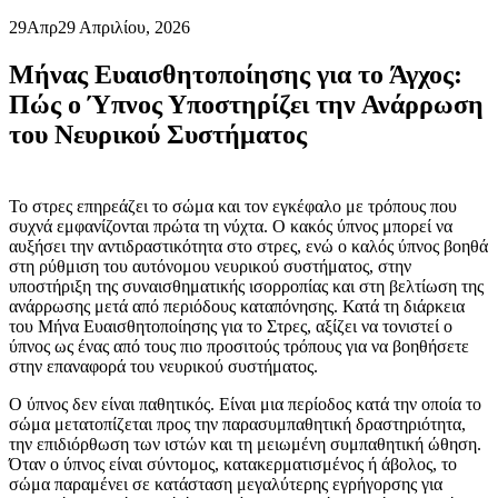
29
Απρ
29 Απριλίου, 2026
Μήνας Ευαισθητοποίησης για το Άγχος:
Πώς ο Ύπνος Υποστηρίζει την Ανάρρωση
του Νευρικού Συστήματος
Το στρες επηρεάζει το σώμα και τον εγκέφαλο με τρόπους που
συχνά εμφανίζονται πρώτα τη νύχτα. Ο κακός ύπνος μπορεί να
αυξήσει την αντιδραστικότητα στο στρες, ενώ ο καλός ύπνος βοηθά
στη ρύθμιση του αυτόνομου νευρικού συστήματος, στην
υποστήριξη της συναισθηματικής ισορροπίας και στη βελτίωση της
ανάρρωσης μετά από περιόδους καταπόνησης. Κατά τη διάρκεια
του Μήνα Ευαισθητοποίησης για το Στρες, αξίζει να τονιστεί ο
ύπνος ως ένας από τους πιο προσιτούς τρόπους για να βοηθήσετε
στην επαναφορά του νευρικού συστήματος.
Ο ύπνος δεν είναι παθητικός. Είναι μια περίοδος κατά την οποία το
σώμα μετατοπίζεται προς την παρασυμπαθητική δραστηριότητα,
την επιδιόρθωση των ιστών και τη μειωμένη συμπαθητική ώθηση.
Όταν ο ύπνος είναι σύντομος, κατακερματισμένος ή άβολος, το
σώμα παραμένει σε κατάσταση μεγαλύτερης εγρήγορσης για