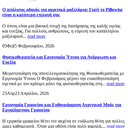
Ο απόλυτος οδηγός για αυχενικά μαξιλάρια: Γιατί το Pillowise
είναι η καλύτερη επιλογή σας
Ο ύπνος είναι μια βασική πτυχή της διατήρησης της καλής υγείας
και ευεξίας. Για πολλούς ανθρώπους, η εύρεση του κατάλληλου
μαξιλαριού...
read more
05
Φεβ
5 Φεβρουαρίου, 2026
Φυσικοθεραπεία και Εργονομία Ύπνου για Ανάρρωση και
Ευεξία
Μεγιστοποίηση της αποτελεσματικότητας της Φυσικοθεραπείας με
Εργονομία Ύπνου Ο Φεβρουάριος φέρνει την ευαισθητοποίηση
σχετικά με τον κρίσιμο ρόλο της φυσικοθεραπείας στη...
read more
23
Απρ
23 Απριλίου, 2026
Εργονομία Γραφείου και Ευθυγράμμιση Αυχενικού Μυός για
Εργαζόμενους Γραφείου
Η εργασία γραφείου θέτει τον αυχένα σε ευάλωτη θέση για πολλες
ώρες καθημερινά . Όταν μια οθόνη είναι πολύ χαμηλά,...
read more