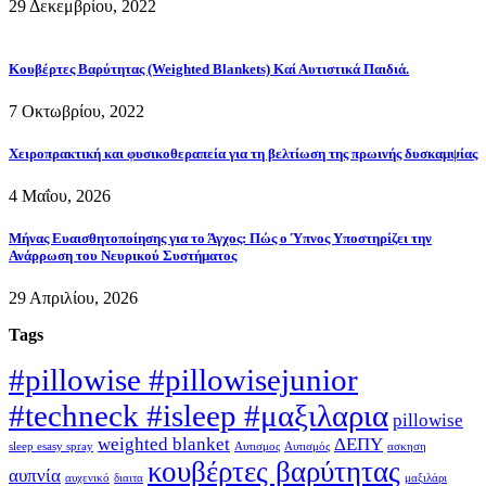
29 Δεκεμβρίου, 2022
Κουβέρτες Βαρύτητας (Weighted Blankets) Καί Αυτιστικά Παιδιά.
7 Οκτωβρίου, 2022
Χειροπρακτική και φυσικοθεραπεία για τη βελτίωση της πρωινής δυσκαμψίας
4 Μαΐου, 2026
Μήνας Ευαισθητοποίησης για το Άγχος: Πώς ο Ύπνος Υποστηρίζει την
Ανάρρωση του Νευρικού Συστήματος
29 Απριλίου, 2026
Tags
#pillowise #pillowisejunior
#techneck #isleep #μαξιλαρια
pillowise
weighted blanket
ΔΕΠΥ
sleep esasy spray
Αυτισμος
Αυτισμός
ασκηση
κουβέρτες βαρύτητας
αυπνία
αυχενικό
διαιτα
μαξιλάρι