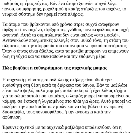
ρυθμούς ημέρας-νύχτας. Εάν ένα άτομο ξυπνάει συχνά λόγω
πόνου, συμφόρησης, ροχαλητού ή κακής στήριξης του αυχένα, το
νευρικό σύστημα δεν ηρεμεί ποτέ πλήρως.
Τα άτομα που βρίσκονται υπό χρόνιο στρες συχνά αναφέρουν
σφίξιμο στον αυχένα, σφίξιμο της γνάθου, πονοκεφάλους και ρηχή
αναπνοή. Αυτά τα συμπτώματα δεν είναι απλώς «στο μυαλό».
Αντανακλούν πραγματικές αλλαγές στον μυϊκό τόνο, τη στάση του
σώματος και την ισορροπία του αυτόνομου νευρικού συστήματος.
Όταν ο ύπνος είναι άβολος, αυτά τα μοτίβα μπορούν να επιμείνουν
όλη τη νύχτα και να επεκταθούν και την επόμενη μέρα.
Πώς βοηθάει η ευθυγράμμιση της αυχενικής μοιρας
Η αυχενική μοίρα της σπονδυλικής στήλης είναι ιδιαίτερα
ευαίσθητη στη θέση κατά τη διάρκεια του ύπνου. Εάν το μαξιλάρι
είναι πολύ ψηλό, πολύ χαμηλό, πολύ σκληρό ή έχει λάθος σχήμα
για το σώμα αυτού που κοιμάται, ο λαιμός μπορεί να παραμείνει σε
κάμψη, σε έκταση ή λυγισμένος στο πλάι για ώρες. Αυτό μπορεί να
αυξήσει την προστασία των μυών και να συμβάλει στην πρωινή
δυσκαμψία, τους πονοκεφάλους ή την ανησυχία κατά την
αφύπνιση.
Έρευνες σχετικά με τα αυχενικά μαξιλάρια υποδεικνύουν ότι η
προσαρμογή του ύψους και του περιγράμματος του μαξιλαριού στο