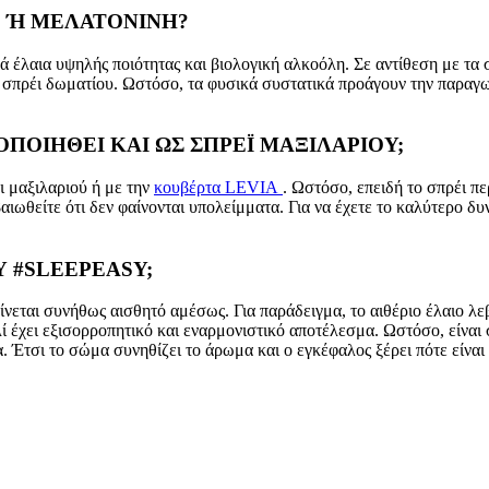
D Ή ΜΕΛΑΤΟΝΙΝΗ?
αια υψηλής ποιότητας και βιολογική αλκοόλη. Σε αντίθεση με τα σπ
σπρέι δωματίου. Ωστόσο, τα φυσικά συστατικά προάγουν την παραγωγ
ΠΟΙΗΘΕΙ ΚΑΙ ΩΣ ΣΠΡΕΪ ΜΑΞΙΛΑΡΙΟΥ;
ι μαξιλαριού ή με την
κουβέρτα LEVIA
. Ωστόσο, επειδή το σπρέι πε
ωθείτε ότι δεν φαίνονται υπολείμματα. Για να έχετε το καλύτερο δυ
Υ #SLEEPEASY;
εται συνήθως αισθητό αμέσως. Για παράδειγμα, το αιθέριο έλαιο λεβά
ί έχει εξισορροπητικό και εναρμονιστικό αποτέλεσμα. Ωστόσο, είναι 
 Έτσι το σώμα συνηθίζει το άρωμα και ο εγκέφαλος ξέρει πότε είναι