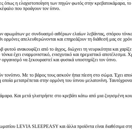
νες όπως η ελαχιστοποίηση των πηγών φωτός στην κρεβατοκάμαρα, το ν
κέφαλο που προάγουν τον ύπνο.
των αρωμάτων με συνδυασμό αιθέριων ελαίων λεβάντας, σπόρου τόνκα
Οι ορμόνες απελευθερώνονται και επηρεάζουν τη διάθεσή μας σε χρόν
φυτού ανακουφίζει από το άγχος, διώχνει τη νευρικότητα και χαρίζει
 τόνκα έχει εναρμονιστικό, ενισχυτικό και ηρεμιστικό αποτέλεσμα. Χρ
ν οργανισμό να ξεκουραστεί και φυσικά υποστηρίζει τον ύπνο.
ν τονύπνο. Με το βάρος τους ασκούν ήπια πίεση στο σώμα. Έχει αποδε
οποία μετατρέπεται στην ορμόνη του ύπνου μελατονίνη. Ταυτόχρονα, 
α. Και μετά γλιστρήστε στο κρεβάτι κάτω από μια ζυγισμένη κουβ
ωματίου LEVIA SLEEPEASY και άλλα προϊόντα είναι διαθέσιμα στ