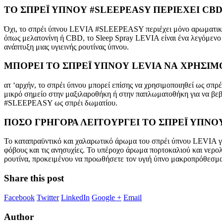
ΤΟ ΣΠΡΕΪ ΥΠΝΟΥ #SLEEPEASY ΠΕΡΙΕΧΕΙ CB
Όχι, το σπρέι ύπνου LEVIA #SLEEPEASY περιέχει μόνο αρωματικά έλ
όπως μελατονίνη ή CBD, το Sleep Spray LEVIA είναι ένα λεγόμενο 
ανάπτυξη μιας υγιεινής ρουτίνας ύπνου.
ΜΠΟΡΕΙ ΤΟ ΣΠΡΕΪ ΥΠΝΟΥ LEVIA ΝΑ ΧΡΗΣΙΜΟ
ατ ‘αρχήν, το σπρέι ύπνου μπορεί επίσης να χρησιμοποιηθεί ως σπρέ
μικρό σημείο στην μαξιλαροθήκη ή στην παπλωματοθήκη για να βεβαι
#SLEEPEASY ως σπρέι δωματίου.
ΠΟΣΟ ΓΡΗΓΟΡΑ ΛΕΙΤΟΥΡΓΕΙ ΤΟ
ΣΠΡΕΪ ΥΠΝΟ
Το καταπραϋντικό και χαλαρωτικό άρωμα του σπρέι ύπνου LEVIA γίν
φόβους και τις ανησυχίες. Το υπέροχο άρωμα πορτοκαλιού και νερολ
ρουτίνα, προκειμένου να προωθήσετε τον υγιή ύπνο μακροπρόθεσμα.
Share this post
Facebook
Twitter
LinkedIn
Google +
Email
Author