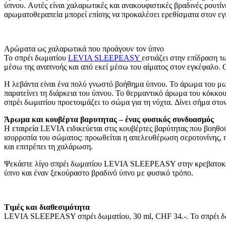
ύπνου. Αυτές είναι χαλαρωτικές και ανακουφιστικές βραδινές ρουτί
αρωματοθεραπεία μπορεί επίσης να προκαλέσει ερεθίσματα στον εγ
Αρώματα ως χαλαρωτικά που προάγουν τον ύπνο
Το σπρέι δωματίου
LEVIA SLEEPEASY
εστιάζει στην επίδραση 
μέσω της αναπνοής και από εκεί μέσω του αίματος στον εγκέφαλο. 
Η λεβάντα είναι ένα πολύ γνωστό βοήθημα ύπνου. Το άρωμα του μωβ 
παρατείνει τη διάρκεια του ύπνου. Το θερμαντικό άρωμα του κόκκου
σπρέι δωματίου προετοιμάζει το σώμα για τη νύχτα. Δίνει σήμα στο
Άρωμα και κουβέρτα βαρυτητας – ένας φυσικός συνδυασμός
Η εταιρεία LEVIA ειδικεύεται στις κουβέρτες βαρύτητας που βοηθού
ισορροπία του σώματος: προωθείται η απελευθέρωση σεροτονίνης, η 
και επιτρέπει τη χαλάρωση.
Ψεκάστε λίγο σπρέι δωματίου LEVIA SLEEPEASY στην κρεβατοκάμαρ
ύπνο και έναν ξεκούραστο βραδινό ύπνο με φυσικό τρόπο.
Τιμές και διαθεσιμότητα
LEVIA SLEEPEASY σπρέι δωματίου, 30 ml, CHF 34.-. Το σπρέι δ