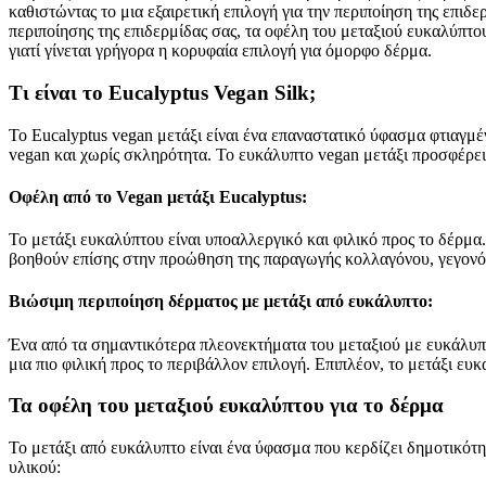
καθιστώντας το μια εξαιρετική επιλογή για την περιποίηση της επιδ
περιποίησης της επιδερμίδας σας, τα οφέλη του μεταξιού ευκαλύπτ
γιατί γίνεται γρήγορα η κορυφαία επιλογή για όμορφο δέρμα.
Τι είναι το Eucalyptus Vegan Silk;
Το Eucalyptus vegan μετάξι είναι ένα επαναστατικό ύφασμα φτιαγμ
vegan και χωρίς σκληρότητα. Το ευκάλυπτο vegan μετάξι προσφέρει 
Οφέλη από το Vegan μετάξι Eucalyptus:
Το μετάξι ευκαλύπτου είναι υποαλλεργικό και φιλικό προς το δέρμα
βοηθούν επίσης στην προώθηση της παραγωγής κολλαγόνου, γεγονός π
Βιώσιμη περιποίηση δέρματος με μετάξι από ευκάλυπτο:
Ένα από τα σημαντικότερα πλεονεκτήματα του μεταξιού με ευκάλυπτ
μια πιο φιλική προς το περιβάλλον επιλογή. Επιπλέον, το μετάξι ευ
Τα οφέλη του μεταξιού ευκαλύπτου για το δέρμα
Το μετάξι από ευκάλυπτο είναι ένα ύφασμα που κερδίζει δημοτικότη
υλικού: