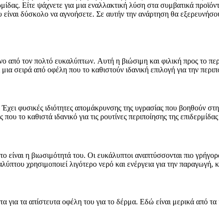
ερμίδας. Είτε ψάχνετε για μια εναλλακτική λύση στα συμβατικά προϊό
ου είναι δύσκολο να αγνοήσετε. Σε αυτήν την ανάρτηση θα εξερευνήσ
ένο από τον πολτό ευκαλύπτων. Αυτή η βιώσιμη και φιλική προς το π
μια σειρά από οφέλη που το καθιστούν ιδανική επιλογή για την περιπ
. Έχει φυσικές ιδιότητες απομάκρυνσης της υγρασίας που βοηθούν στη
ου το καθιστά ιδανικό για τις ρουτίνες περιποίησης της επιδερμίδας
ο είναι η βιωσιμότητά του. Οι ευκάλυπτοι αναπτύσσονται πιο γρήγορ
καλύπτου χρησιμοποιεί λιγότερο νερό και ενέργεια για την παραγωγή, κ
τα για τα απίστευτα οφέλη του για το δέρμα. Εδώ είναι μερικά από τ