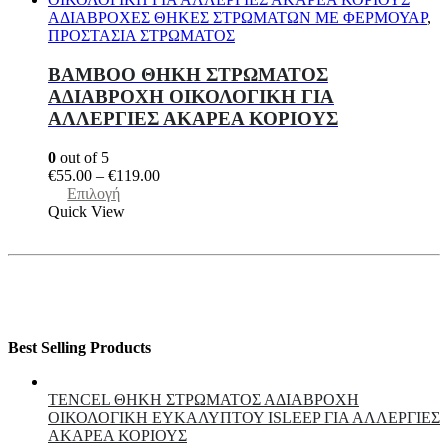
παραλλαγές.
ΑΔΙΑΒΡΟΧΕΣ ΘΗΚΕΣ ΣΤΡΩΜΑΤΩΝ ΜΕ ΦΕΡΜΟΥΑΡ
,
Οι
ΠΡΟΣΤΑΣΙΑ ΣΤΡΩΜΑΤΟΣ
επιλογές
μπορούν
ΒΑΜΒΟΟ ΘΗKΗ ΣΤΡΩΜΑΤΟΣ
να
ΑΔΙΑΒΡΟΧΗ ΟΙΚΟΛΟΓΙΚΗ ΓΙΑ
επιλεγούν
ΑΛΛΕΡΓΙΕΣ ΑΚΑΡΕΑ ΚΟΡΙΟΥΣ
στη
σελίδα
του
0
out of 5
προϊόντος
Price
€
55.00
–
€
119.00
Αυτό
range:
Επιλογή
το
€55.00
Quick View
προϊόν
through
έχει
€119.00
πολλαπλές
παραλλαγές.
Οι
επιλογές
μπορούν
Best Selling Products
να
επιλεγούν
στη
TENCEL ΘΗΚΗ ΣΤΡΩΜΑΤΟΣ ΑΔΙΑΒΡΟΧΗ
σελίδα
ΟΙΚΟΛΟΓΙΚΗ ΕΥΚΑΛΥΠΤΟΥ ISLEEP ΓΙΑ ΑΛΛΕΡΓΙΕΣ
του
ΑΚΑΡΕΑ ΚΟΡΙΟΥΣ
προϊόντος