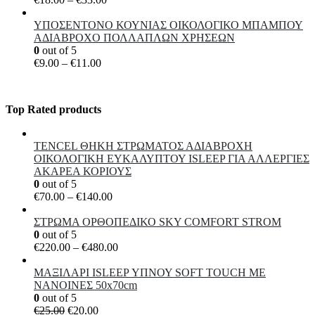
range:
€18.00
ΥΠΟΣΕΝΤΟΝΟ ΚΟΥΝΙΑΣ ΟΙΚΟΛΟΓΙΚΟ ΜΠΑΜΠΟΥ
through
ΑΔΙΑΒΡΟΧΟ ΠΟΛΛΑΠΛΩΝ ΧΡΗΣΕΩΝ
€33.00
0
out of 5
Price
€
9.00
–
€
11.00
range:
€9.00
through
Top Rated products
€11.00
TENCEL ΘΗΚΗ ΣΤΡΩΜΑΤΟΣ ΑΔΙΑΒΡΟΧΗ
ΟΙΚΟΛΟΓΙΚΗ ΕΥΚΑΛΥΠΤΟΥ ISLEEP ΓΙΑ ΑΛΛΕΡΓΙΕΣ
ΑΚΑΡΕΑ ΚΟΡΙΟΥΣ
0
out of 5
Price
€
70.00
–
€
140.00
range:
€70.00
ΣΤΡΩΜΑ ΟΡΘΟΠΕΔΙΚΟ SKY COMFORT STROM
through
0
out of 5
€140.00
Price
€
220.00
–
€
480.00
range:
€220.00
ΜΑΞΙΛΑΡΙ ΙSLEEP ΥΠΝΟΥ SOFT TOUCH ΜΕ
through
NANΟΙΝΕΣ 50x70cm
€480.00
0
out of 5
Original
Η
€
25.00
€
20.00