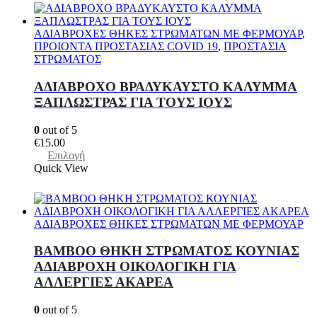
έχει
πολλαπλές
παραλλαγές.
ΑΔΙΑΒΡΟΧΕΣ ΘΗΚΕΣ ΣΤΡΩΜΑΤΩΝ ΜΕ ΦΕΡΜΟΥΑΡ
,
Οι
ΠΡΟΙΟΝΤΑ ΠΡΟΣΤΑΣΙΑΣ COVID 19
,
ΠΡΟΣΤΑΣΙΑ
επιλογές
ΣΤΡΩΜΑΤΟΣ
μπορούν
να
ΑΔΙΑΒΡΟΧΟ ΒΡΑΔΥΚΑΥΣΤΟ ΚΑΛΥΜΜΑ
επιλεγούν
ΞΑΠΛΩΣΤΡΑΣ ΓΙΑ ΤΟΥΣ ΙΟΥΣ
στη
σελίδα
0
out of 5
του
€
15.00
προϊόντος
Αυτό
Επιλογή
το
Quick View
προϊόν
έχει
πολλαπλές
παραλλαγές.
ΑΔΙΑΒΡΟΧΕΣ ΘΗΚΕΣ ΣΤΡΩΜΑΤΩΝ ΜΕ ΦΕΡΜΟΥΑΡ
Οι
επιλογές
ΒΑΜΒΟΟ ΘΗKΗ ΣΤΡΩΜΑΤΟΣ ΚΟΥΝΙΑΣ
μπορούν
ΑΔΙΑΒΡΟΧΗ ΟΙΚΟΛΟΓΙΚΗ ΓΙΑ
να
ΑΛΛΕΡΓΙΕΣ ΑΚΑΡΕΑ
επιλεγούν
στη
σελίδα
0
out of 5