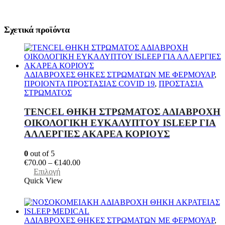
Σχετικά προϊόντα
ΑΔΙΑΒΡΟΧΕΣ ΘΗΚΕΣ ΣΤΡΩΜΑΤΩΝ ΜΕ ΦΕΡΜΟΥΑΡ
,
ΠΡΟΙΟΝΤΑ ΠΡΟΣΤΑΣΙΑΣ COVID 19
,
ΠΡΟΣΤΑΣΙΑ
ΣΤΡΩΜΑΤΟΣ
TENCEL ΘΗΚΗ ΣΤΡΩΜΑΤΟΣ ΑΔΙΑΒΡΟΧΗ
ΟΙΚΟΛΟΓΙΚΗ ΕΥΚΑΛΥΠΤΟΥ ISLEEP ΓΙΑ
ΑΛΛΕΡΓΙΕΣ ΑΚΑΡΕΑ ΚΟΡΙΟΥΣ
0
out of 5
Price
€
70.00
–
€
140.00
Αυτό
range:
Επιλογή
το
€70.00
Quick View
προϊόν
through
έχει
€140.00
πολλαπλές
παραλλαγές.
ΑΔΙΑΒΡΟΧΕΣ ΘΗΚΕΣ ΣΤΡΩΜΑΤΩΝ ΜΕ ΦΕΡΜΟΥΑΡ
,