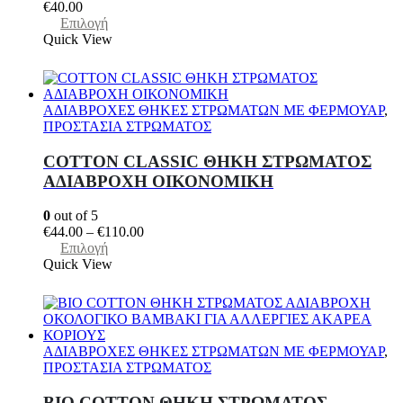
του
€
40.00
προϊόντος
Αυτό
Επιλογή
το
Quick View
προϊόν
έχει
πολλαπλές
παραλλαγές.
ΑΔΙΑΒΡΟΧΕΣ ΘΗΚΕΣ ΣΤΡΩΜΑΤΩΝ ΜΕ ΦΕΡΜΟΥΑΡ
,
Οι
ΠΡΟΣΤΑΣΙΑ ΣΤΡΩΜΑΤΟΣ
επιλογές
μπορούν
COTTON CLASSIC ΘΗKΗ ΣΤΡΩΜΑΤΟΣ
να
ΑΔΙΑΒΡΟΧΗ ΟΙΚΟΝΟΜΙΚΗ
επιλεγούν
στη
0
out of 5
σελίδα
Price
€
44.00
–
€
110.00
του
Αυτό
range:
Επιλογή
προϊόντος
το
€44.00
Quick View
προϊόν
through
έχει
€110.00
πολλαπλές
παραλλαγές.
Οι
ΑΔΙΑΒΡΟΧΕΣ ΘΗΚΕΣ ΣΤΡΩΜΑΤΩΝ ΜΕ ΦΕΡΜΟΥΑΡ
,
επιλογές
ΠΡΟΣΤΑΣΙΑ ΣΤΡΩΜΑΤΟΣ
μπορούν
να
BIO COTTON ΘΗΚΗ ΣΤΡΩΜΑΤΟΣ