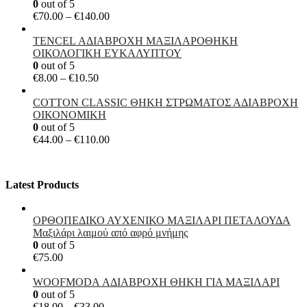
0
out of 5
Price
€
70.00
–
€
140.00
range:
€70.00
TENCEL ΑΔΙΑΒΡΟΧΗ ΜΑΞΙΛΑΡΟΘΗΚΗ
through
ΟΙΚΟΛΟΓΙΚΗ ΕΥΚΑΛΥΠΤΟΥ
€140.00
0
out of 5
Price
€
8.00
–
€
10.50
range:
€8.00
COTTON CLASSIC ΘΗKΗ ΣΤΡΩΜΑΤΟΣ ΑΔΙΑΒΡΟΧΗ
through
ΟΙΚΟΝΟΜΙΚΗ
€10.50
0
out of 5
Price
€
44.00
–
€
110.00
range:
€44.00
through
Latest Products
€110.00
ΟΡΘΟΠΕΔΙΚΟ ΑΥΧΕΝΙΚΟ ΜΑΞΙΛΑΡΙ ΠΕΤΑΛΟΥΔΑ
Μαξιλάρι λαιμού από αφρό μνήμης
0
out of 5
€
75.00
WOOFMODA ΑΔΙΑΒΡΟΧΗ ΘΗΚΗ ΓΙΑ ΜΑΞΙΛΑΡΙ
0
out of 5
Price
€
18.00
–
€
33.00