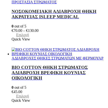
Οι
ΠΡΟΣΤΑΣΙΑ ΣΤΡΩΜΑΤΟΣ
επιλογές
μπορούν
ΝΟΣΟΚΟΜΕΙΑΚΗ ΑΔΙΑΒΡΟΧΗ ΘΗΚΗ
να
ΑΚΡΑΤΕΙΑΣ ISLEEP MEDICAL
επιλεγούν
στη
0
out of 5
σελίδα
Price
€
70.00
–
€
130.00
του
Αυτό
range:
Επιλογή
προϊόντος
το
€70.00
Quick View
προϊόν
through
έχει
€130.00
πολλαπλές
παραλλαγές.
ΑΔΙΑΒΡΟΧΕΣ ΘΗΚΕΣ ΣΤΡΩΜΑΤΩΝ ΜΕ ΦΕΡΜΟΥΑΡ
Οι
επιλογές
BIO COTTON ΘΗΚΗ ΣΤΡΩΜΑΤΟΣ
μπορούν
ΑΔΙΑΒΡΟΧΗ ΒΡΕΦΙΚΗ ΚΟΥΝΙΑΣ
να
ΟΙΚΟΛΟΓΙΚΗ
επιλεγούν
στη
σελίδα
0
out of 5
του
€
45.00
προϊόντος
Αυτό
Επιλογή
το
Quick View
προϊόν