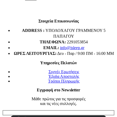
price
τρέχουσα
was:
τιμή
€25.00.
είναι:
€20.00.
Στοιχεία Επικοινωνίας
ADDRESS :
ΥΠΟΛΟΧΑΓΟΥ ΓΡΑΜΜΕΝΟΥ 5
ΠΑΠΑΓΟΥ
ΤΗΛΈΦΩΝΑ:
2291053854
EMAIL:
info@isleep.gr
ΏΡΕΣ ΛΕΙΤΟΥΡΓΊΑΣ:
Δευ - Παρ / 9:00 ΠΜ - 16:00 ΜΜ
Υπηρεσίες Πελατών
Συχνές Ερωτήσεις
Έξοδα Αποστολής
Τρόποι Πληρωμής
Εγγραφή στο Newsletter
Μάθε πρώτος για τις προσφορές
και τις νέες συλλογές.