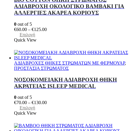
επιλεγούν
ΑΔΙΑΒΡΟΧΗ ΟΚΟΛΟΓΙΚΟ ΒΑΜΒΑΚΙ ΓΙΑ
στη
ΑΛΛΕΡΓΙΕΣ ΑΚΑΡΕΑ ΚΟΡΙΟΥΣ
σελίδα
του
προϊόντος
0
out of 5
Price
€
60.00
–
€
125.00
Αυτό
range:
Επιλογή
το
€60.00
Quick View
προϊόν
through
έχει
€125.00
πολλαπλές
παραλλαγές.
ΑΔΙΑΒΡΟΧΕΣ ΘΗΚΕΣ ΣΤΡΩΜΑΤΩΝ ΜΕ ΦΕΡΜΟΥΑΡ
,
Οι
ΠΡΟΣΤΑΣΙΑ ΣΤΡΩΜΑΤΟΣ
επιλογές
μπορούν
ΝΟΣΟΚΟΜΕΙΑΚΗ ΑΔΙΑΒΡΟΧΗ ΘΗΚΗ
να
ΑΚΡΑΤΕΙΑΣ ISLEEP MEDICAL
επιλεγούν
στη
0
out of 5
σελίδα
Price
€
70.00
–
€
130.00
του
Αυτό
range:
Επιλογή
προϊόντος
το
€70.00
Quick View
προϊόν
through
έχει
€130.00
πολλαπλές