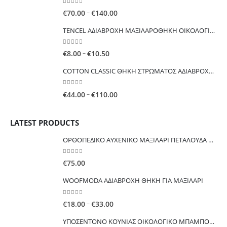
0
out of 5
Price
–
€
70.00
€
140.00
range:
TENCEL ΑΔΙΑΒΡΟΧΗ ΜΑΞΙΛΑΡΟΘΗΚΗ ΟΙΚΟΛΟΓΙΚΗ ΕΥΚΑΛΥΠΤΟΥ
€70.00
through
0
out of 5
Price
–
€
8.00
€
10.50
€140.00
range:
COTTON CLASSIC ΘΗKΗ ΣΤΡΩΜΑΤΟΣ ΑΔΙΑΒΡΟΧΗ ΟΙΚΟΝΟΜΙΚΗ
€8.00
through
0
out of 5
Price
–
€
44.00
€
110.00
€10.50
range:
€44.00
LATEST PRODUCTS
through
€110.00
ΟΡΘΟΠΕΔΙΚΟ ΑΥΧΕΝΙΚΟ ΜΑΞΙΛΑΡΙ ΠΕΤΑΛΟΥΔΑ Μαξιλάρι λαιμού από αφρό μνήμης
0
out of 5
€
75.00
WOOFMODA ΑΔΙΑΒΡΟΧΗ ΘΗΚΗ ΓΙΑ ΜΑΞΙΛΑΡΙ
0
out of 5
Price
–
€
18.00
€
33.00
range:
ΥΠΟΣΕΝΤΟΝΟ ΚΟΥΝΙΑΣ ΟΙΚΟΛΟΓΙΚΟ ΜΠΑΜΠΟΥ ΑΔΙΑΒΡΟΧΟ ΠΟΛΛΑΠΛΩΝ ΧΡΗΣΕΩΝ
€18.00