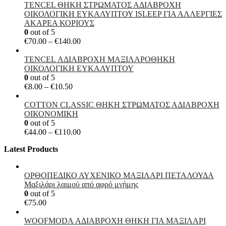
TENCEL ΘΗΚΗ ΣΤΡΩΜΑΤΟΣ ΑΔΙΑΒΡΟΧΗ
ΟΙΚΟΛΟΓΙΚΗ ΕΥΚΑΛΥΠΤΟΥ ISLEEP ΓΙΑ ΑΛΛΕΡΓΙΕΣ
ΑΚΑΡΕΑ ΚΟΡΙΟΥΣ
0
out of 5
Price
€
70.00
–
€
140.00
range:
€70.00
TENCEL ΑΔΙΑΒΡΟΧΗ ΜΑΞΙΛΑΡΟΘΗΚΗ
through
ΟΙΚΟΛΟΓΙΚΗ ΕΥΚΑΛΥΠΤΟΥ
€140.00
0
out of 5
Price
€
8.00
–
€
10.50
range:
€8.00
COTTON CLASSIC ΘΗKΗ ΣΤΡΩΜΑΤΟΣ ΑΔΙΑΒΡΟΧΗ
through
ΟΙΚΟΝΟΜΙΚΗ
€10.50
0
out of 5
Price
€
44.00
–
€
110.00
range:
Latest Products
€44.00
through
€110.00
ΟΡΘΟΠΕΔΙΚΟ ΑΥΧΕΝΙΚΟ ΜΑΞΙΛΑΡΙ ΠΕΤΑΛΟΥΔΑ
Μαξιλάρι λαιμού από αφρό μνήμης
0
out of 5
€
75.00
WOOFMODA ΑΔΙΑΒΡΟΧΗ ΘΗΚΗ ΓΙΑ ΜΑΞΙΛΑΡΙ