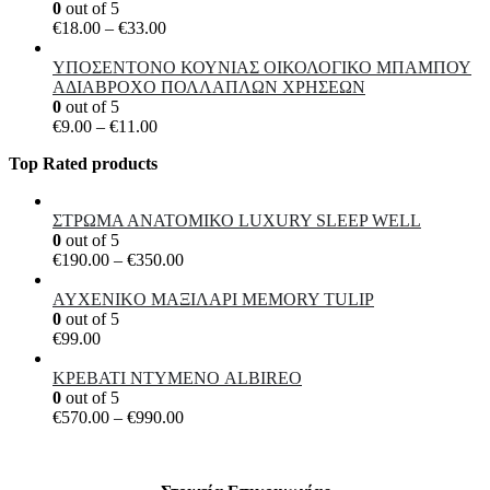
0
out of 5
Price
€
18.00
–
€
33.00
range:
€18.00
ΥΠΟΣΕΝΤΟΝΟ ΚΟΥΝΙΑΣ ΟΙΚΟΛΟΓΙΚΟ ΜΠΑΜΠΟΥ
through
ΑΔΙΑΒΡΟΧΟ ΠΟΛΛΑΠΛΩΝ ΧΡΗΣΕΩΝ
€33.00
0
out of 5
Price
€
9.00
–
€
11.00
range:
Top Rated products
€9.00
through
€11.00
ΣΤΡΩΜΑ ΑΝΑΤΟΜΙΚΟ LUXURY SLEEP WELL
0
out of 5
Price
€
190.00
–
€
350.00
range:
€190.00
AYXENIKO MAΞΙΛΑΡΙ MEMORY ΤULIP
through
0
out of 5
€350.00
€
99.00
ΚΡΕΒΑΤΙ ΝΤΥΜΕΝΟ ALBIREO
0
out of 5
Price
€
570.00
–
€
990.00
range:
€570.00
through