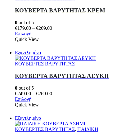
Οι
επιλογές
ΚΟΥΒΕΡΤΑ ΒΑΡΥΤΗΤΑΣ ΚΡΕΜ
μπορούν
να
0
out of 5
επιλεγούν
Price
€
179.00
–
€
269.00
στη
Αυτό
range:
Επιλογή
σελίδα
το
€179.00
Quick View
του
προϊόν
through
προϊόντος
έχει
€269.00
Εξαντλημένο
πολλαπλές
παραλλαγές.
ΚΟΥΒΕΡΤΕΣ ΒΑΡΥΤΗΤΑΣ
Οι
επιλογές
ΚΟΥΒΕΡΤΑ ΒΑΡΥΤΗΤΑΣ ΛΕΥΚΗ
μπορούν
να
0
out of 5
επιλεγούν
Price
€
249.00
–
€
269.00
στη
Αυτό
range:
Επιλογή
σελίδα
το
€249.00
Quick View
του
προϊόν
through
προϊόντος
έχει
€269.00
Εξαντλημένο
πολλαπλές
παραλλαγές.
ΚΟΥΒΕΡΤΕΣ ΒΑΡΥΤΗΤΑΣ
,
ΠΑΙΔΙΚΗ
Οι
επιλογές