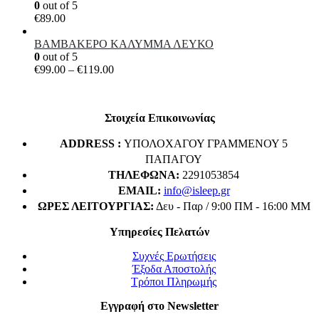
€9.50
0
out of 5
€
89.00
ΒΑΜΒΑΚΕΡΟ ΚΑΛΥΜΜΑ ΛΕΥΚΟ
0
out of 5
Price
€
99.00
–
€
119.00
range:
€99.00
through
Στοιχεία Επικοινωνίας
€119.00
ADDRESS :
ΥΠΟΛΟΧΑΓΟΥ ΓΡΑΜΜΕΝΟΥ 5
ΠΑΠΑΓΟΥ
ΤΗΛΈΦΩΝΑ:
2291053854
EMAIL:
info@isleep.gr
ΏΡΕΣ ΛΕΙΤΟΥΡΓΊΑΣ:
Δευ - Παρ / 9:00 ΠΜ - 16:00 ΜΜ
Υπηρεσίες Πελατών
Συχνές Ερωτήσεις
Έξοδα Αποστολής
Τρόποι Πληρωμής
Εγγραφή στο Newsletter