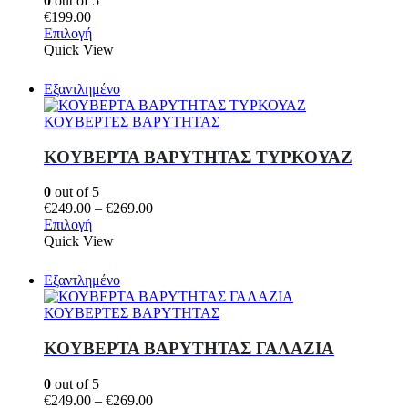
0
out of 5
επιλεγούν
€
199.00
στη
Αυτό
Επιλογή
σελίδα
το
Quick View
του
προϊόν
προϊόντος
έχει
Εξαντλημένο
πολλαπλές
παραλλαγές.
ΚΟΥΒΕΡΤΕΣ ΒΑΡΥΤΗΤΑΣ
Οι
επιλογές
ΚΟΥΒΕΡΤΑ ΒΑΡΥΤΗΤΑΣ ΤΥΡΚΟΥΑΖ
μπορούν
να
0
out of 5
επιλεγούν
Price
€
249.00
–
€
269.00
στη
Αυτό
range:
Επιλογή
σελίδα
το
€249.00
Quick View
του
προϊόν
through
προϊόντος
έχει
€269.00
Εξαντλημένο
πολλαπλές
παραλλαγές.
ΚΟΥΒΕΡΤΕΣ ΒΑΡΥΤΗΤΑΣ
Οι
επιλογές
ΚΟΥΒΕΡΤΑ ΒΑΡΥΤΗΤΑΣ ΓΑΛΑΖΙΑ
μπορούν
να
0
out of 5
επιλεγούν
Price
€
249.00
–
€
269.00
στη