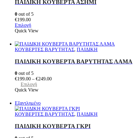
ΠΑΙΔΙΚΗ ΚΟΥΒΕΡΤΑ ΑΣΗΜΙ
μπορούν
να
0
out of 5
επιλεγούν
€
199.00
στη
Αυτό
Επιλογή
σελίδα
το
Quick View
του
προϊόν
προϊόντος
έχει
πολλαπλές
ΚΟΥΒΕΡΤΕΣ ΒΑΡΥΤΗΤΑΣ
,
ΠΑΙΔΙΚΗ
παραλλαγές.
Οι
ΠΑΙΔΙΚΗ ΚΟΥΒΕΡΤΑ ΒΑΡΥΤΗΤΑΣ ΛΑΜΑ
επιλογές
μπορούν
0
out of 5
να
Price
€
199.00
–
€
249.00
επιλεγούν
Αυτό
range:
Επιλογή
στη
το
€199.00
Quick View
σελίδα
προϊόν
through
του
έχει
€249.00
προϊόντος
Εξαντλημένο
πολλαπλές
παραλλαγές.
ΚΟΥΒΕΡΤΕΣ ΒΑΡΥΤΗΤΑΣ
,
ΠΑΙΔΙΚΗ
Οι
επιλογές
ΠΑΙΔΙΚΗ ΚΟΥΒΕΡΤΑ ΓΚΡΙ
μπορούν
να