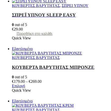
ΚΟΥΒΕΡΤΕΣ ΒΑΡΥΤΗΤΑΣ
,
ΣΠΡΕI ΥΠΝΟΥ
ΣΠΡΕΪ ΥΠΝΟΥ SLEEP EASY
0
out of 5
€
29.00
Προσθήκη στο καλάθι
Quick View
Εξαντλημένο
ΚΟΥΒΕΡΤΕΣ ΒΑΡΥΤΗΤΑΣ
ΚΟΥΒΕΡΤΑ ΒΑΡΥΤΗΤΑΣ ΜΠΡΟΝΖΕ
0
out of 5
Price
€
179.00
–
€
269.00
Αυτό
range:
Επιλογή
το
€179.00
Quick View
προϊόν
through
έχει
€269.00
Εξαντλημένο
πολλαπλές
παραλλαγές.
ΚΟΥΒΕΡΤΕΣ ΒΑΡΥΤΗΤΑΣ