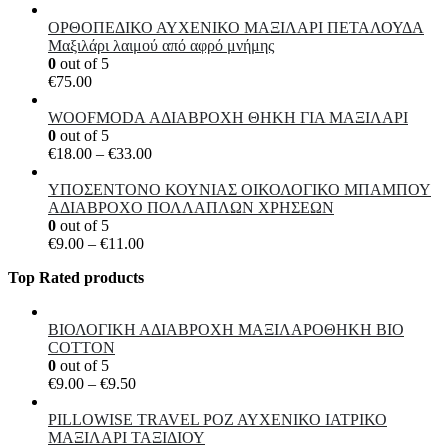
€110.00
ΟΡΘΟΠΕΔΙΚΟ ΑΥΧΕΝΙΚΟ ΜΑΞΙΛΑΡΙ ΠΕΤΑΛΟΥΔΑ
Μαξιλάρι λαιμού από αφρό μνήμης
0
out of 5
€
75.00
WOOFMODA ΑΔΙΑΒΡΟΧΗ ΘΗΚΗ ΓΙΑ ΜΑΞΙΛΑΡΙ
0
out of 5
Price
€
18.00
–
€
33.00
range:
€18.00
ΥΠΟΣΕΝΤΟΝΟ ΚΟΥΝΙΑΣ ΟΙΚΟΛΟΓΙΚΟ ΜΠΑΜΠΟΥ
through
ΑΔΙΑΒΡΟΧΟ ΠΟΛΛΑΠΛΩΝ ΧΡΗΣΕΩΝ
€33.00
0
out of 5
Price
€
9.00
–
€
11.00
range:
Top Rated products
€9.00
through
€11.00
ΒΙΟΛΟΓΙΚΗ ΑΔΙΑΒΡΟΧΗ ΜΑΞΙΛΑΡΟΘΗΚΗ BIO
COTTON
0
out of 5
Price
€
9.00
–
€
9.50
range:
€9.00
PILLOWISE TRAVEL ΡΟΖ ΑΥΧΕΝΙΚΟ ΙΑΤΡΙΚΟ
through
ΜΑΞΙΛΑΡΙ ΤΑΞΙΔΙΟΥ