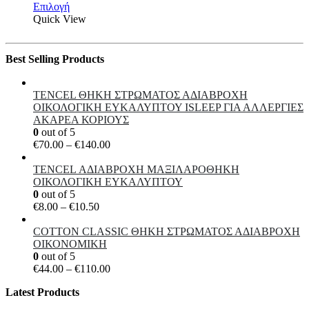
Αυτό
range:
Επιλογή
σελίδα
το
€249.00
Quick View
του
προϊόν
through
προϊόντος
έχει
€269.00
πολλαπλές
Best Selling Products
παραλλαγές.
Οι
επιλογές
TENCEL ΘΗΚΗ ΣΤΡΩΜΑΤΟΣ ΑΔΙΑΒΡΟΧΗ
μπορούν
ΟΙΚΟΛΟΓΙΚΗ ΕΥΚΑΛΥΠΤΟΥ ISLEEP ΓΙΑ ΑΛΛΕΡΓΙΕΣ
να
ΑΚΑΡΕΑ ΚΟΡΙΟΥΣ
επιλεγούν
0
out of 5
στη
Price
€
70.00
–
€
140.00
σελίδα
range:
του
€70.00
TENCEL ΑΔΙΑΒΡΟΧΗ ΜΑΞΙΛΑΡΟΘΗΚΗ
προϊόντος
through
ΟΙΚΟΛΟΓΙΚΗ ΕΥΚΑΛΥΠΤΟΥ
€140.00
0
out of 5
Price
€
8.00
–
€
10.50
range:
€8.00
COTTON CLASSIC ΘΗKΗ ΣΤΡΩΜΑΤΟΣ ΑΔΙΑΒΡΟΧΗ
through
ΟΙΚΟΝΟΜΙΚΗ
€10.50
0
out of 5
Price
€
44.00
–
€
110.00
range:
Latest Products
€44.00
through