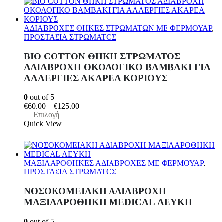
πολλαπλές
παραλλαγές.
Οι
ΑΔΙΑΒΡΟΧΕΣ ΘΗΚΕΣ ΣΤΡΩΜΑΤΩΝ ΜΕ ΦΕΡΜΟΥΑΡ
,
επιλογές
ΠΡΟΣΤΑΣΙΑ ΣΤΡΩΜΑΤΟΣ
μπορούν
να
BIO COTTON ΘΗΚΗ ΣΤΡΩΜΑΤΟΣ
επιλεγούν
ΑΔΙΑΒΡΟΧΗ ΟΚΟΛΟΓΙΚΟ ΒΑΜΒΑΚΙ ΓΙΑ
στη
ΑΛΛΕΡΓΙΕΣ ΑΚΑΡΕΑ ΚΟΡΙΟΥΣ
σελίδα
του
προϊόντος
0
out of 5
Price
€
60.00
–
€
125.00
Αυτό
range:
Επιλογή
το
€60.00
Quick View
προϊόν
through
έχει
€125.00
πολλαπλές
παραλλαγές.
ΜΑΞΙΛΑΡΟΘΗΚΕΣ ΑΔΙΑΒΡΟΧΕΣ ΜΕ ΦΕΡΜΟΥΑΡ
,
Οι
ΠΡΟΣΤΑΣΙΑ ΣΤΡΩΜΑΤΟΣ
επιλογές
μπορούν
ΝΟΣΟΚΟΜΕΙΑΚΗ ΑΔΙΑΒΡΟΧΗ
να
ΜΑΞΙΛΑΡΟΘΗΚΗ MEDICAL ΛΕΥΚΗ
επιλεγούν
στη
0
out of 5
σελίδα