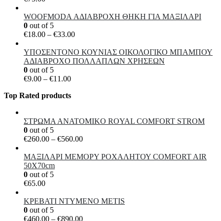
WOOFMODA ΑΔΙΑΒΡΟΧΗ ΘΗΚΗ ΓΙΑ ΜΑΞΙΛΑΡΙ
0
out of 5
Price
€
18.00
–
€
33.00
range:
€18.00
ΥΠΟΣΕΝΤΟΝΟ ΚΟΥΝΙΑΣ ΟΙΚΟΛΟΓΙΚΟ ΜΠΑΜΠΟΥ
through
ΑΔΙΑΒΡΟΧΟ ΠΟΛΛΑΠΛΩΝ ΧΡΗΣΕΩΝ
€33.00
0
out of 5
Price
€
9.00
–
€
11.00
range:
Top Rated products
€9.00
through
€11.00
ΣΤΡΩΜΑ ΑΝΑΤΟMIKO ROYAL COMFORT STROM
0
out of 5
Price
€
260.00
–
€
560.00
range:
€260.00
MAΞΙΛΑΡΙ ΜΕΜΟΡΥ ΡOXAΛΗΤΟΥ COMFORT AIR
through
50Χ70cm
€560.00
0
out of 5
€
65.00
ΚΡΕΒΑΤΙ ΝΤΥΜΕΝΟ METIS
0
out of 5
Price
€
460.00
–
€
890.00