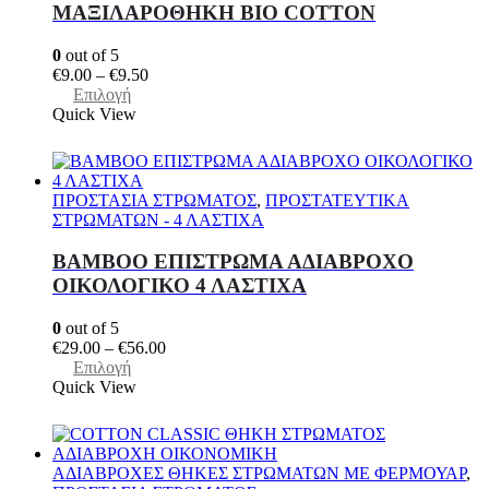
ΜΑΞΙΛΑΡΟΘΗΚΗ BIO COTTON
επιλεγούν
στη
0
out of 5
σελίδα
Price
€
9.00
–
€
9.50
του
range:
Αυτό
Επιλογή
προϊόντος
€9.00
το
Quick View
through
προϊόν
€9.50
έχει
πολλαπλές
παραλλαγές.
ΠΡΟΣΤΑΣΙΑ ΣΤΡΩΜΑΤΟΣ
,
ΠΡΟΣΤΑΤΕΥΤΙΚΑ
Οι
ΣΤΡΩΜΑΤΩΝ - 4 ΛΑΣΤΙΧΑ
επιλογές
μπορούν
ΒΑΜΒΟΟ ΕΠΙΣΤΡΩΜΑ ΑΔΙΑΒΡΟΧΟ
να
ΟΙΚΟΛΟΓΙΚΟ 4 ΛΑΣΤΙΧΑ
επιλεγούν
στη
0
out of 5
σελίδα
Price
€
29.00
–
€
56.00
του
Αυτό
range:
Επιλογή
προϊόντος
το
€29.00
Quick View
προϊόν
through
έχει
€56.00
πολλαπλές
παραλλαγές.
ΑΔΙΑΒΡΟΧΕΣ ΘΗΚΕΣ ΣΤΡΩΜΑΤΩΝ ΜΕ ΦΕΡΜΟΥΑΡ
,
Οι