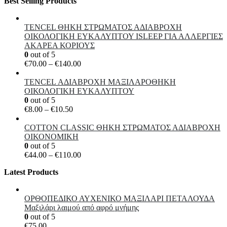
Best Selling Products
παραλλαγές.
Οι
επιλογές
TENCEL ΘΗΚΗ ΣΤΡΩΜΑΤΟΣ ΑΔΙΑΒΡΟΧΗ
μπορούν
ΟΙΚΟΛΟΓΙΚΗ ΕΥΚΑΛΥΠΤΟΥ ISLEEP ΓΙΑ ΑΛΛΕΡΓΙΕΣ
να
ΑΚΑΡΕΑ ΚΟΡΙΟΥΣ
επιλεγούν
0
out of 5
στη
Price
€
70.00
–
€
140.00
σελίδα
range:
του
€70.00
TENCEL ΑΔΙΑΒΡΟΧΗ ΜΑΞΙΛΑΡΟΘΗΚΗ
προϊόντος
through
ΟΙΚΟΛΟΓΙΚΗ ΕΥΚΑΛΥΠΤΟΥ
€140.00
0
out of 5
Price
€
8.00
–
€
10.50
range:
€8.00
COTTON CLASSIC ΘΗKΗ ΣΤΡΩΜΑΤΟΣ ΑΔΙΑΒΡΟΧΗ
through
ΟΙΚΟΝΟΜΙΚΗ
€10.50
0
out of 5
Price
€
44.00
–
€
110.00
range:
Latest Products
€44.00
through
€110.00
ΟΡΘΟΠΕΔΙΚΟ ΑΥΧΕΝΙΚΟ ΜΑΞΙΛΑΡΙ ΠΕΤΑΛΟΥΔΑ
Μαξιλάρι λαιμού από αφρό μνήμης
0
out of 5
€
75.00