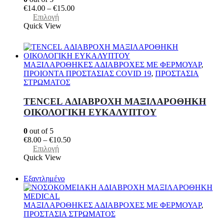
Price
€
14.00
–
€
15.00
του
Αυτό
range:
Επιλογή
προϊόντος
το
€14.00
Quick View
προϊόν
through
έχει
€15.00
πολλαπλές
παραλλαγές.
ΜΑΞΙΛΑΡΟΘΗΚΕΣ ΑΔΙΑΒΡΟΧΕΣ ΜΕ ΦΕΡΜΟΥΑΡ
,
Οι
ΠΡΟΙΟΝΤΑ ΠΡΟΣΤΑΣΙΑΣ COVID 19
,
ΠΡΟΣΤΑΣΙΑ
επιλογές
ΣΤΡΩΜΑΤΟΣ
μπορούν
να
TENCEL ΑΔΙΑΒΡΟΧΗ ΜΑΞΙΛΑΡΟΘΗΚΗ
επιλεγούν
ΟΙΚΟΛΟΓΙΚΗ ΕΥΚΑΛΥΠΤΟΥ
στη
σελίδα
0
out of 5
του
Price
€
8.00
–
€
10.50
προϊόντος
Αυτό
range:
Επιλογή
το
€8.00
Quick View
προϊόν
through
έχει
€10.50
Εξαντλημένο
πολλαπλές
παραλλαγές.
Οι
ΜΑΞΙΛΑΡΟΘΗΚΕΣ ΑΔΙΑΒΡΟΧΕΣ ΜΕ ΦΕΡΜΟΥΑΡ
,
επιλογές
ΠΡΟΣΤΑΣΙΑ ΣΤΡΩΜΑΤΟΣ
μπορούν