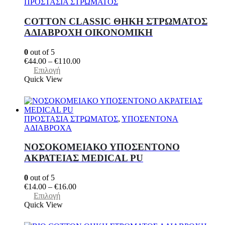
ΠΡΟΣΤΑΣΙΑ ΣΤΡΩΜΑΤΟΣ
επιλογές
μπορούν
COTTON CLASSIC ΘΗKΗ ΣΤΡΩΜΑΤΟΣ
να
ΑΔΙΑΒΡΟΧΗ ΟΙΚΟΝΟΜΙΚΗ
επιλεγούν
στη
0
out of 5
σελίδα
Price
€
44.00
–
€
110.00
του
Αυτό
range:
Επιλογή
προϊόντος
το
€44.00
Quick View
προϊόν
through
έχει
€110.00
πολλαπλές
παραλλαγές.
ΠΡΟΣΤΑΣΙΑ ΣΤΡΩΜΑΤΟΣ
,
ΥΠΟΣΕΝΤΟΝΑ
Οι
ΑΔΙΑΒΡΟΧΑ
επιλογές
μπορούν
ΝΟΣΟΚΟΜΕΙΑΚΟ ΥΠΟΣΕΝΤΟΝΟ
να
ΑΚΡΑΤΕΙΑΣ MEDICAL PU
επιλεγούν
στη
0
out of 5
σελίδα
Price
€
14.00
–
€
16.00
του
Αυτό
range:
Επιλογή
προϊόντος
το
€14.00
Quick View
προϊόν
through
έχει
€16.00