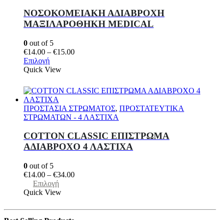
να
ΝΟΣΟΚΟΜΕΙΑΚΗ ΑΔΙΑΒΡΟΧΗ
επιλεγούν
ΜΑΞΙΛΑΡΟΘΗΚΗ MEDICAL
στη
σελίδα
0
out of 5
του
Price
€
14.00
–
€
15.00
προϊόντος
Αυτό
range:
Επιλογή
το
€14.00
Quick View
προϊόν
through
έχει
€15.00
πολλαπλές
παραλλαγές.
ΠΡΟΣΤΑΣΙΑ ΣΤΡΩΜΑΤΟΣ
,
ΠΡΟΣΤΑΤΕΥΤΙΚΑ
Οι
ΣΤΡΩΜΑΤΩΝ - 4 ΛΑΣΤΙΧΑ
επιλογές
μπορούν
COTTON CLASSIC ΕΠΙΣΤΡΩΜΑ
να
ΑΔΙΑΒΡΟΧΟ 4 ΛΑΣΤΙΧΑ
επιλεγούν
στη
0
out of 5
σελίδα
Price
€
14.00
–
€
34.00
του
Αυτό
range:
Επιλογή
προϊόντος
το
€14.00
Quick View
προϊόν
through
έχει
€34.00
πολλαπλές