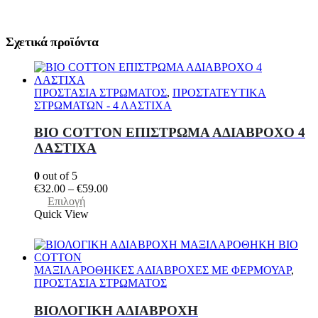
Σχετικά προϊόντα
ΠΡΟΣΤΑΣΙΑ ΣΤΡΩΜΑΤΟΣ
,
ΠΡΟΣΤΑΤΕΥΤΙΚΑ
ΣΤΡΩΜΑΤΩΝ - 4 ΛΑΣΤΙΧΑ
ΒΙΟ COTTON ΕΠΙΣΤΡΩΜΑ ΑΔΙΑΒΡΟΧΟ 4
ΛΑΣΤΙΧΑ
0
out of 5
Price
€
32.00
–
€
59.00
Αυτό
range:
Επιλογή
το
€32.00
Quick View
προϊόν
through
έχει
€59.00
πολλαπλές
παραλλαγές.
ΜΑΞΙΛΑΡΟΘΗΚΕΣ ΑΔΙΑΒΡΟΧΕΣ ΜΕ ΦΕΡΜΟΥΑΡ
,
Οι
ΠΡΟΣΤΑΣΙΑ ΣΤΡΩΜΑΤΟΣ
επιλογές
μπορούν
ΒΙΟΛΟΓΙΚΗ ΑΔΙΑΒΡΟΧΗ
να