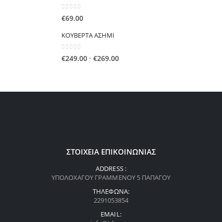
through
0
out of 5
€
69.00
€600.00
ΚΟΥΒΕΡΤΑ ΑΣΗΜΙ
0
out of 5
Price
–
€
249.00
€
269.00
range:
€249.00
through
€269.00
ΣΤΟΙΧΕΊΑ ΕΠΙΚΟΙΝΩΝΊΑΣ
ADDRESS :
ΥΠΟΛΟΧΑΓΟΥ ΓΡΑΜΜΕΝΟΥ 5 ΠΑΠΑΓΟΥ
ΤΗΛΈΦΩΝΑ:
2291053854
EMAIL: