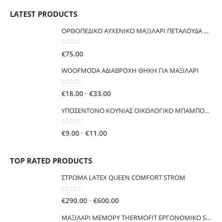
€44.00
LATEST PRODUCTS
through
€110.00
ΟΡΘΟΠΕΔΙΚΟ ΑΥΧΕΝΙΚΟ ΜΑΞΙΛΑΡΙ ΠΕΤΑΛΟΥΔΑ Μαξιλάρι λαιμού από αφρό μνήμης
0
out of 5
€
75.00
WOOFMODA ΑΔΙΑΒΡΟΧΗ ΘΗΚΗ ΓΙΑ ΜΑΞΙΛΑΡΙ
0
out of 5
Price
–
€
18.00
€
33.00
range:
ΥΠΟΣΕΝΤΟΝΟ ΚΟΥΝΙΑΣ ΟΙΚΟΛΟΓΙΚΟ ΜΠΑΜΠΟΥ ΑΔΙΑΒΡΟΧΟ ΠΟΛΛΑΠΛΩΝ ΧΡΗΣΕΩΝ
€18.00
through
0
out of 5
Price
–
€
9.00
€
11.00
€33.00
range:
€9.00
TOP RATED PRODUCTS
through
€11.00
ΣΤΡΩΜΑ LATEX QUEEN COMFORT STROM
0
out of 5
Price
–
€
290.00
€
600.00
range:
ΜΑΞΙΛΑΡΙ ΜΕΜΟΡΥ THERMOFIT ΕΡΓΟΝΟΜΙΚΟ Symbio® Ergonomic 50Χ70CM
€290.00