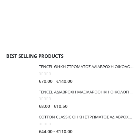
BEST SELLING PRODUCTS
TENCEL ΘΗΚΗ ΣΤΡΩΜΑΤΟΣ ΑΔΙΑΒΡΟΧΗ ΟΙΚΟΛΟΓΙΚΗ ΕΥΚΑΛΥΠΤΟΥ ISLEEP ΓΙΑ ΑΛΛΕΡΓΙΕΣ ΑΚΑΡΕΑ ΚΟΡΙΟΥΣ
0
out of 5
Price
–
€
70.00
€
140.00
range:
TENCEL ΑΔΙΑΒΡΟΧΗ ΜΑΞΙΛΑΡΟΘΗΚΗ ΟΙΚΟΛΟΓΙΚΗ ΕΥΚΑΛΥΠΤΟΥ
€70.00
through
0
out of 5
Price
–
€
8.00
€
10.50
€140.00
range:
COTTON CLASSIC ΘΗKΗ ΣΤΡΩΜΑΤΟΣ ΑΔΙΑΒΡΟΧΗ ΟΙΚΟΝΟΜΙΚΗ
€8.00
through
0
out of 5
Price
–
€
44.00
€
110.00
€10.50
range: