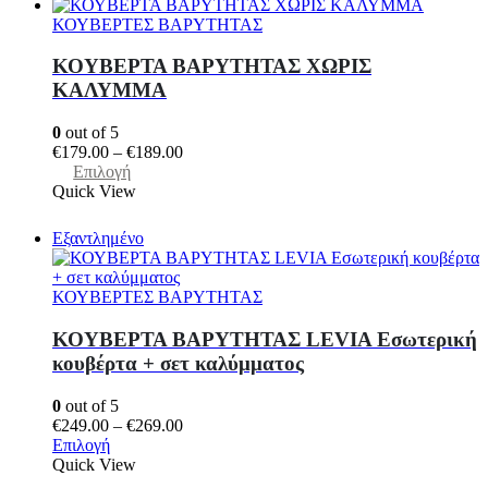
ΚΟΥΒΕΡΤΕΣ ΒΑΡΥΤΗΤΑΣ
ΚΟΥΒΕΡΤΑ ΒΑΡΥΤΗΤΑΣ ΧΩΡΙΣ
ΚΑΛΥΜΜΑ
0
out of 5
Price
€
179.00
–
€
189.00
Αυτό
range:
Επιλογή
το
€179.00
Quick View
προϊόν
through
έχει
€189.00
Εξαντλημένο
πολλαπλές
παραλλαγές.
Οι
ΚΟΥΒΕΡΤΕΣ ΒΑΡΥΤΗΤΑΣ
επιλογές
μπορούν
ΚΟΥΒΕΡΤΑ ΒΑΡΥΤΗΤΑΣ LEVIA Εσωτερική
να
κουβέρτα + σετ καλύμματος
επιλεγούν
στη
0
out of 5
σελίδα
Price
€
249.00
–
€
269.00
του
Αυτό
range:
Επιλογή
προϊόντος
το
€249.00
Quick View
προϊόν
through