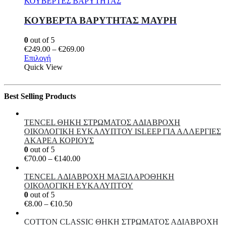
ΚΟΥΒΕΡΤΕΣ ΒΑΡΥΤΗΤΑΣ
Οι
επιλογές
ΚΟΥΒΕΡΤΑ ΒΑΡΥΤΗΤΑΣ ΜΑΥΡΗ
μπορούν
να
0
out of 5
επιλεγούν
Price
€
249.00
–
€
269.00
στη
Αυτό
range:
Επιλογή
σελίδα
το
€249.00
Quick View
του
προϊόν
through
προϊόντος
έχει
€269.00
πολλαπλές
Best Selling Products
παραλλαγές.
Οι
επιλογές
TENCEL ΘΗΚΗ ΣΤΡΩΜΑΤΟΣ ΑΔΙΑΒΡΟΧΗ
μπορούν
ΟΙΚΟΛΟΓΙΚΗ ΕΥΚΑΛΥΠΤΟΥ ISLEEP ΓΙΑ ΑΛΛΕΡΓΙΕΣ
να
ΑΚΑΡΕΑ ΚΟΡΙΟΥΣ
επιλεγούν
0
out of 5
στη
Price
€
70.00
–
€
140.00
σελίδα
range:
του
€70.00
TENCEL ΑΔΙΑΒΡΟΧΗ ΜΑΞΙΛΑΡΟΘΗΚΗ
προϊόντος
through
ΟΙΚΟΛΟΓΙΚΗ ΕΥΚΑΛΥΠΤΟΥ
€140.00
0
out of 5
Price
€
8.00
–
€
10.50
range:
€8.00
COTTON CLASSIC ΘΗKΗ ΣΤΡΩΜΑΤΟΣ ΑΔΙΑΒΡΟΧΗ