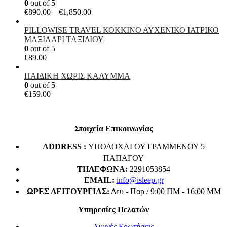
0
out of 5
Price
€
890.00
–
€
1,850.00
range:
€890.00
PILLOWISE TRAVEL ΚΟΚΚΙΝΟ ΑΥΧΕΝΙΚΟ ΙΑΤΡΙΚΟ
through
ΜΑΞΙΛΑΡΙ ΤΑΞΙΔΙΟΥ
€1,850.00
0
out of 5
€
89.00
ΠΑΙΔΙΚΗ ΧΩΡΙΣ ΚΑΛΥΜΜΑ
0
out of 5
€
159.00
Στοιχεία Επικοινωνίας
ADDRESS :
ΥΠΟΛΟΧΑΓΟΥ ΓΡΑΜΜΕΝΟΥ 5
ΠΑΠΑΓΟΥ
ΤΗΛΈΦΩΝΑ:
2291053854
EMAIL:
info@isleep.gr
ΏΡΕΣ ΛΕΙΤΟΥΡΓΊΑΣ:
Δευ - Παρ / 9:00 ΠΜ - 16:00 ΜΜ
Υπηρεσίες Πελατών
Συχνές Ερωτήσεις