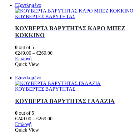
έχει
€269.00
Εξαντλημένο
πολλαπλές
παραλλαγές.
ΚΟΥΒΕΡΤΕΣ ΒΑΡΥΤΗΤΑΣ
Οι
επιλογές
ΚΟΥΒΕΡΤΑ ΒΑΡΥΤΗΤΑΣ ΚΑΡΟ ΜΠΕΖ
μπορούν
ΚΟΚΚΙΝΟ
να
επιλεγούν
0
out of 5
στη
Price
€
249.00
–
€
269.00
σελίδα
Αυτό
range:
Επιλογή
του
το
€249.00
Quick View
προϊόντος
προϊόν
through
έχει
€269.00
Εξαντλημένο
πολλαπλές
παραλλαγές.
ΚΟΥΒΕΡΤΕΣ ΒΑΡΥΤΗΤΑΣ
Οι
επιλογές
ΚΟΥΒΕΡΤΑ ΒΑΡΥΤΗΤΑΣ ΓΑΛΑΖΙΑ
μπορούν
να
0
out of 5
επιλεγούν
Price
€
249.00
–
€
269.00
στη
Αυτό
range:
Επιλογή
σελίδα
το
€249.00
Quick View
του
προϊόν
through
προϊόντος