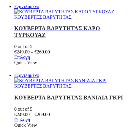
έχει
€269.00
Εξαντλημένο
πολλαπλές
παραλλαγές.
ΚΟΥΒΕΡΤΕΣ ΒΑΡΥΤΗΤΑΣ
Οι
επιλογές
ΚΟΥΒΕΡΤΑ ΒΑΡΥΤΗΤΑΣ ΚΑΡΟ
μπορούν
ΤΥΡΚΟΥΑΖ
να
επιλεγούν
0
out of 5
στη
Price
€
249.00
–
€
269.00
σελίδα
Αυτό
range:
Επιλογή
του
το
€249.00
Quick View
προϊόντος
προϊόν
through
έχει
€269.00
Εξαντλημένο
πολλαπλές
παραλλαγές.
ΚΟΥΒΕΡΤΕΣ ΒΑΡΥΤΗΤΑΣ
Οι
επιλογές
ΚΟΥΒΕΡΤΑ ΒΑΡΥΤΗΤΑΣ ΒΑΝΙΛΙΑ ΓΚΡΙ
μπορούν
να
0
out of 5
επιλεγούν
Price
€
249.00
–
€
269.00
στη
Αυτό
range:
Επιλογή
σελίδα
το
€249.00
Quick View
του
προϊόν
through
προϊόντος