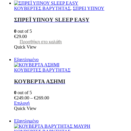
έχει
€269.00
πολλαπλές
ΚΟΥΒΕΡΤΕΣ ΒΑΡΥΤΗΤΑΣ
,
ΣΠΡΕI ΥΠΝΟΥ
παραλλαγές.
Οι
ΣΠΡΕΪ ΥΠΝΟΥ SLEEP EASY
επιλογές
μπορούν
0
out of 5
να
€
29.00
επιλεγούν
Προσθήκη στο καλάθι
στη
Quick View
σελίδα
του
προϊόντος
Εξαντλημένο
ΚΟΥΒΕΡΤΕΣ ΒΑΡΥΤΗΤΑΣ
ΚΟΥΒΕΡΤΑ ΑΣΗΜΙ
0
out of 5
Price
€
249.00
–
€
269.00
Αυτό
range:
Επιλογή
το
€249.00
Quick View
προϊόν
through
έχει
€269.00
Εξαντλημένο
πολλαπλές
παραλλαγές.