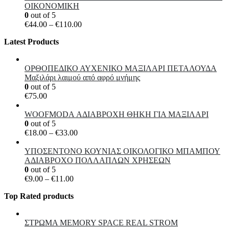
through
ΟΙΚΟΝΟΜΙΚΗ
€10.50
0
out of 5
Price
€
44.00
–
€
110.00
range:
Latest Products
€44.00
through
€110.00
ΟΡΘΟΠΕΔΙΚΟ ΑΥΧΕΝΙΚΟ ΜΑΞΙΛΑΡΙ ΠΕΤΑΛΟΥΔΑ
Μαξιλάρι λαιμού από αφρό μνήμης
0
out of 5
€
75.00
WOOFMODA ΑΔΙΑΒΡΟΧΗ ΘΗΚΗ ΓΙΑ ΜΑΞΙΛΑΡΙ
0
out of 5
Price
€
18.00
–
€
33.00
range:
€18.00
ΥΠΟΣΕΝΤΟΝΟ ΚΟΥΝΙΑΣ ΟΙΚΟΛΟΓΙΚΟ ΜΠΑΜΠΟΥ
through
ΑΔΙΑΒΡΟΧΟ ΠΟΛΛΑΠΛΩΝ ΧΡΗΣΕΩΝ
€33.00
0
out of 5
Price
€
9.00
–
€
11.00
range:
Top Rated products
€9.00
through
€11.00
ΣΤΡΩΜΑ MEMORY SPACE REAL STROM