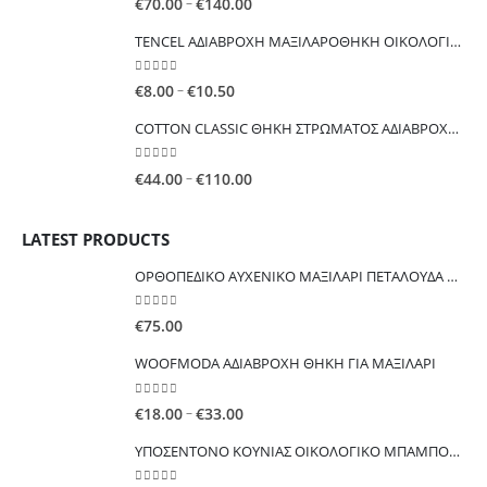
Price
–
€
70.00
€
140.00
range:
TENCEL ΑΔΙΑΒΡΟΧΗ ΜΑΞΙΛΑΡΟΘΗΚΗ ΟΙΚΟΛΟΓΙΚΗ ΕΥΚΑΛΥΠΤΟΥ
€70.00
through
0
out of 5
Price
–
€
8.00
€
10.50
€140.00
range:
COTTON CLASSIC ΘΗKΗ ΣΤΡΩΜΑΤΟΣ ΑΔΙΑΒΡΟΧΗ ΟΙΚΟΝΟΜΙΚΗ
€8.00
through
0
out of 5
Price
–
€
44.00
€
110.00
€10.50
range:
€44.00
LATEST PRODUCTS
through
€110.00
ΟΡΘΟΠΕΔΙΚΟ ΑΥΧΕΝΙΚΟ ΜΑΞΙΛΑΡΙ ΠΕΤΑΛΟΥΔΑ Μαξιλάρι λαιμού από αφρό μνήμης
0
out of 5
€
75.00
WOOFMODA ΑΔΙΑΒΡΟΧΗ ΘΗΚΗ ΓΙΑ ΜΑΞΙΛΑΡΙ
0
out of 5
Price
–
€
18.00
€
33.00
range:
ΥΠΟΣΕΝΤΟΝΟ ΚΟΥΝΙΑΣ ΟΙΚΟΛΟΓΙΚΟ ΜΠΑΜΠΟΥ ΑΔΙΑΒΡΟΧΟ ΠΟΛΛΑΠΛΩΝ ΧΡΗΣΕΩΝ
€18.00
through